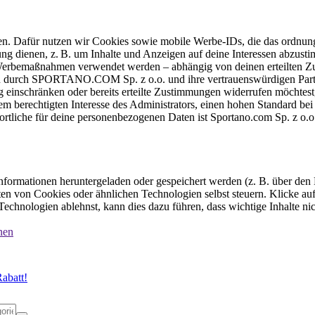
ten. Dafür nutzen wir Cookies sowie mobile Werbe-IDs, die das ordnun
ung dienen, z. B. um Inhalte und Anzeigen auf deine Interessen abzu
e Werbemaßnahmen verwendet werden – abhängig von deinen erteilten Zu
 durch SPORTANO.COM Sp. z o.o. und ihre vertrauenswürdigen Partner
einschränken oder bereits erteilte Zustimmungen widerrufen möchtest,
dem berechtigten Interesse des Administrators, einen hohen Standard b
ortliche für deine personenbezogenen Daten ist Sportano.com Sp. z o.
formationen heruntergeladen oder gespeichert werden (z. B. über den
n von Cookies oder ähnlichen Technologien selbst steuern. Klicke auf 
echnologien ablehnst, kann dies dazu führen, dass wichtige Inhalte n
nen
abatt!