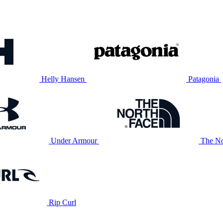
Helly Hansen
Patagonia
Under Armour
The No
Rip Curl