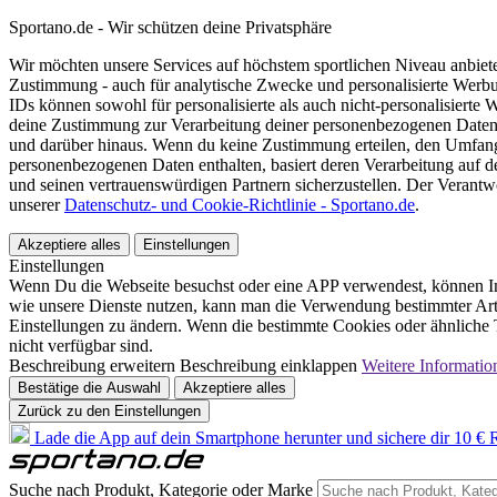
Sportano.de - Wir schützen deine Privatsphäre
Wir möchten unsere Services auf höchstem sportlichen Niveau anbie
Zustimmung - auch für analytische Zwecke und personalisierte Werb
IDs können sowohl für personalisierte als auch nicht-personalisiert
deine Zustimmung zur Verarbeitung deiner personenbezogenen Daten
und darüber hinaus. Wenn du keine Zustimmung erteilen, den Umfang 
personenbezogenen Daten enthalten, basiert deren Verarbeitung auf 
und seinen vertrauenswürdigen Partnern sicherzustellen. Der Verantw
unserer
Datenschutz- und Cookie-Richtlinie - Sportano.de
.
Akzeptiere alles
Einstellungen
Einstellungen
Wenn Du die Webseite besuchst oder eine APP verwendest, können In
wie unsere Dienste nutzen, kann man die Verwendung bestimmter Arte
Einstellungen zu ändern. Wenn die bestimmte Cookies oder ähnliche T
nicht verfügbar sind.
Beschreibung erweitern
Beschreibung einklappen
Weitere Informatio
Bestätige die Auswahl
Akzeptiere alles
Zurück zu den Einstellungen
Lade die App auf dein Smartphone herunter und sichere dir 10 € R
Suche nach Produkt, Kategorie oder Marke