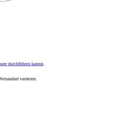
oure durchführen kannst
.
ersandart variieren.