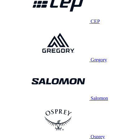
CEP
Gregory
Salomon
Osprey