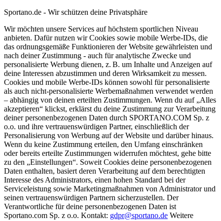
Sportano.de - Wir schützen deine Privatsphäre
Wir möchten unsere Services auf höchstem sportlichen Niveau
anbieten. Dafür nutzen wir Cookies sowie mobile Werbe-IDs, die
das ordnungsgemäße Funktionieren der Website gewährleisten und
nach deiner Zustimmung - auch für analytische Zwecke und
personalisierte Werbung dienen, z. B. um Inhalte und Anzeigen auf
deine Interessen abzustimmen und deren Wirksamkeit zu messen.
Cookies und mobile Werbe-IDs können sowohl für personalisierte
als auch nicht-personalisierte Werbemaßnahmen verwendet werden
– abhängig von deinen erteilten Zustimmungen. Wenn du auf „Alles
akzeptieren“ klickst, erklärst du deine Zustimmung zur Verarbeitung
deiner personenbezogenen Daten durch SPORTANO.COM Sp. z
o.o. und ihre vertrauenswürdigen Partner, einschließlich der
Personalisierung von Werbung auf der Website und darüber hinaus.
Wenn du keine Zustimmung erteilen, den Umfang einschränken
oder bereits erteilte Zustimmungen widerrufen möchtest, gehe bitte
zu den „Einstellungen“. Soweit Cookies deine personenbezogenen
Daten enthalten, basiert deren Verarbeitung auf dem berechtigten
Interesse des Administrators, einen hohen Standard bei der
Serviceleistung sowie Marketingmaßnahmen von Administrator und
seinen vertrauenswürdigen Partnern sicherzustellen. Der
Verantwortliche für deine personenbezogenen Daten ist
Sportano.com Sp. z o.o. Kontakt:
gdpr@sportano.de
Weitere