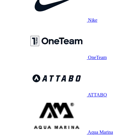
Nike
OneTeam
ATTABO
Aqua Marina