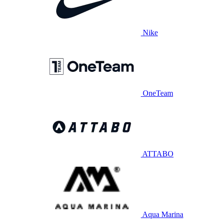
Nike
OneTeam
ATTABO
Aqua Marina