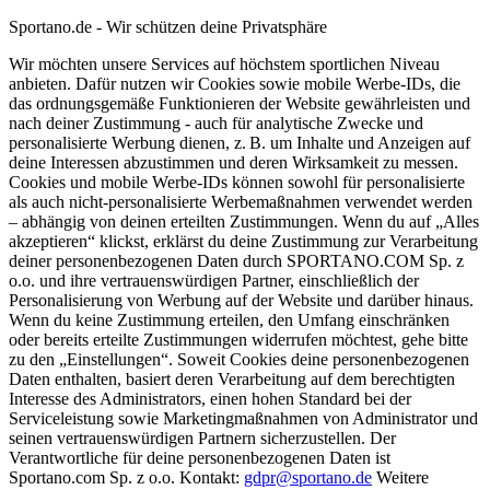
Sportano.de - Wir schützen deine Privatsphäre
Wir möchten unsere Services auf höchstem sportlichen Niveau
anbieten. Dafür nutzen wir Cookies sowie mobile Werbe-IDs, die
das ordnungsgemäße Funktionieren der Website gewährleisten und
nach deiner Zustimmung - auch für analytische Zwecke und
personalisierte Werbung dienen, z. B. um Inhalte und Anzeigen auf
deine Interessen abzustimmen und deren Wirksamkeit zu messen.
Cookies und mobile Werbe-IDs können sowohl für personalisierte
als auch nicht-personalisierte Werbemaßnahmen verwendet werden
– abhängig von deinen erteilten Zustimmungen. Wenn du auf „Alles
akzeptieren“ klickst, erklärst du deine Zustimmung zur Verarbeitung
deiner personenbezogenen Daten durch SPORTANO.COM Sp. z
o.o. und ihre vertrauenswürdigen Partner, einschließlich der
Personalisierung von Werbung auf der Website und darüber hinaus.
Wenn du keine Zustimmung erteilen, den Umfang einschränken
oder bereits erteilte Zustimmungen widerrufen möchtest, gehe bitte
zu den „Einstellungen“. Soweit Cookies deine personenbezogenen
Daten enthalten, basiert deren Verarbeitung auf dem berechtigten
Interesse des Administrators, einen hohen Standard bei der
Serviceleistung sowie Marketingmaßnahmen von Administrator und
seinen vertrauenswürdigen Partnern sicherzustellen. Der
Verantwortliche für deine personenbezogenen Daten ist
Sportano.com Sp. z o.o. Kontakt:
gdpr@sportano.de
Weitere