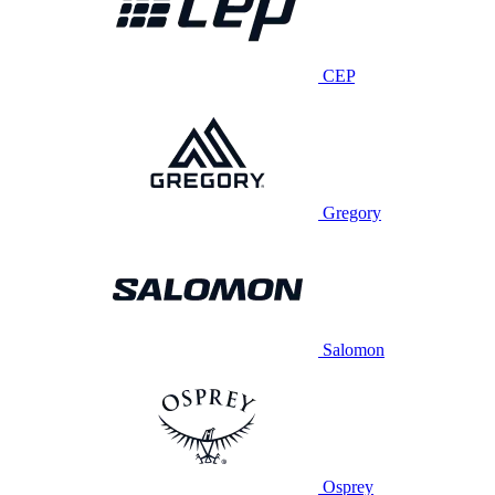
CEP
Gregory
Salomon
Osprey