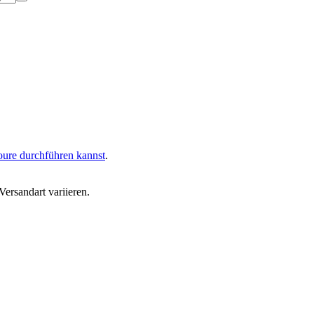
oure durchführen kannst
.
ersandart variieren.