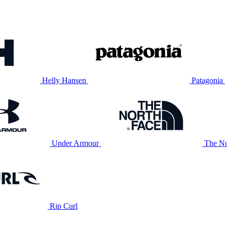
Helly Hansen
Patagonia
Under Armour
The No
Rip Curl