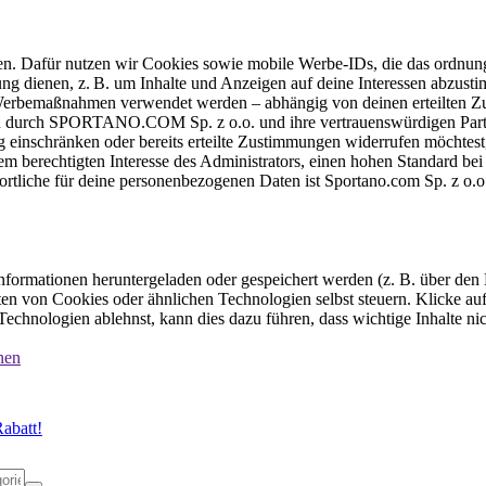
ten. Dafür nutzen wir Cookies sowie mobile Werbe-IDs, die das ordnun
ung dienen, z. B. um Inhalte und Anzeigen auf deine Interessen abzu
e Werbemaßnahmen verwendet werden – abhängig von deinen erteilten Zu
 durch SPORTANO.COM Sp. z o.o. und ihre vertrauenswürdigen Partner
einschränken oder bereits erteilte Zustimmungen widerrufen möchtest,
dem berechtigten Interesse des Administrators, einen hohen Standard b
ortliche für deine personenbezogenen Daten ist Sportano.com Sp. z o.
formationen heruntergeladen oder gespeichert werden (z. B. über den
n von Cookies oder ähnlichen Technologien selbst steuern. Klicke auf 
echnologien ablehnst, kann dies dazu führen, dass wichtige Inhalte n
nen
abatt!