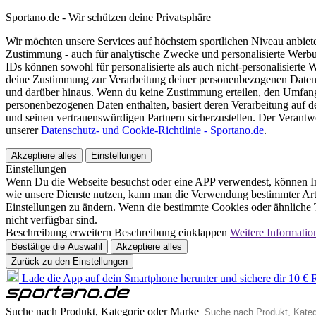
Sportano.de - Wir schützen deine Privatsphäre
Wir möchten unsere Services auf höchstem sportlichen Niveau anbie
Zustimmung - auch für analytische Zwecke und personalisierte Werb
IDs können sowohl für personalisierte als auch nicht-personalisiert
deine Zustimmung zur Verarbeitung deiner personenbezogenen Daten
und darüber hinaus. Wenn du keine Zustimmung erteilen, den Umfang 
personenbezogenen Daten enthalten, basiert deren Verarbeitung auf 
und seinen vertrauenswürdigen Partnern sicherzustellen. Der Verantw
unserer
Datenschutz- und Cookie-Richtlinie - Sportano.de
.
Akzeptiere alles
Einstellungen
Einstellungen
Wenn Du die Webseite besuchst oder eine APP verwendest, können In
wie unsere Dienste nutzen, kann man die Verwendung bestimmter Arte
Einstellungen zu ändern. Wenn die bestimmte Cookies oder ähnliche T
nicht verfügbar sind.
Beschreibung erweitern
Beschreibung einklappen
Weitere Informatio
Bestätige die Auswahl
Akzeptiere alles
Zurück zu den Einstellungen
Lade die App auf dein Smartphone herunter und sichere dir 10 € R
Suche nach Produkt, Kategorie oder Marke