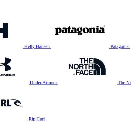
Helly Hansen
Patagonia
Under Armour
The No
Rip Curl