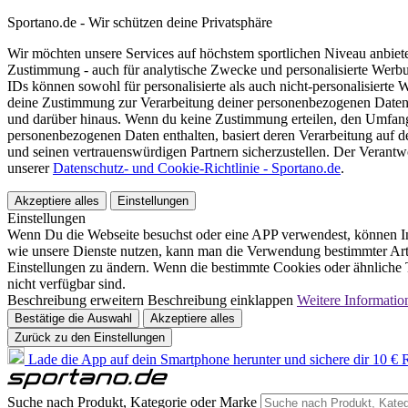
Sportano.de - Wir schützen deine Privatsphäre
Wir möchten unsere Services auf höchstem sportlichen Niveau anbie
Zustimmung - auch für analytische Zwecke und personalisierte Werb
IDs können sowohl für personalisierte als auch nicht-personalisiert
deine Zustimmung zur Verarbeitung deiner personenbezogenen Daten
und darüber hinaus. Wenn du keine Zustimmung erteilen, den Umfang 
personenbezogenen Daten enthalten, basiert deren Verarbeitung auf 
und seinen vertrauenswürdigen Partnern sicherzustellen. Der Verantw
unserer
Datenschutz- und Cookie-Richtlinie - Sportano.de
.
Akzeptiere alles
Einstellungen
Einstellungen
Wenn Du die Webseite besuchst oder eine APP verwendest, können In
wie unsere Dienste nutzen, kann man die Verwendung bestimmter Arte
Einstellungen zu ändern. Wenn die bestimmte Cookies oder ähnliche T
nicht verfügbar sind.
Beschreibung erweitern
Beschreibung einklappen
Weitere Informatio
Bestätige die Auswahl
Akzeptiere alles
Zurück zu den Einstellungen
Lade die App auf dein Smartphone herunter und sichere dir 10 € R
Suche nach Produkt, Kategorie oder Marke