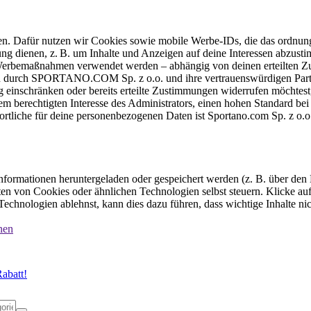
ten. Dafür nutzen wir Cookies sowie mobile Werbe-IDs, die das ordnun
ung dienen, z. B. um Inhalte und Anzeigen auf deine Interessen abzu
e Werbemaßnahmen verwendet werden – abhängig von deinen erteilten Zu
 durch SPORTANO.COM Sp. z o.o. und ihre vertrauenswürdigen Partner
einschränken oder bereits erteilte Zustimmungen widerrufen möchtest,
dem berechtigten Interesse des Administrators, einen hohen Standard b
ortliche für deine personenbezogenen Daten ist Sportano.com Sp. z o.
formationen heruntergeladen oder gespeichert werden (z. B. über den
n von Cookies oder ähnlichen Technologien selbst steuern. Klicke auf 
echnologien ablehnst, kann dies dazu führen, dass wichtige Inhalte n
nen
abatt!