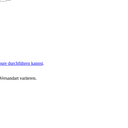
oure durchführen kannst
.
ersandart variieren.