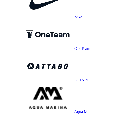
Nike
OneTeam
ATTABO
Aqua Marina