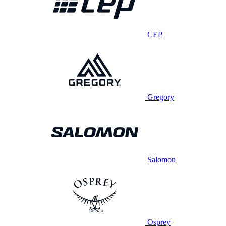
CEP
Gregory
Salomon
Osprey