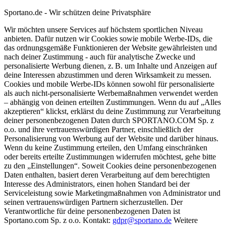
Sportano.de - Wir schützen deine Privatsphäre
Wir möchten unsere Services auf höchstem sportlichen Niveau
anbieten. Dafür nutzen wir Cookies sowie mobile Werbe-IDs, die
das ordnungsgemäße Funktionieren der Website gewährleisten und
nach deiner Zustimmung - auch für analytische Zwecke und
personalisierte Werbung dienen, z. B. um Inhalte und Anzeigen auf
deine Interessen abzustimmen und deren Wirksamkeit zu messen.
Cookies und mobile Werbe-IDs können sowohl für personalisierte
als auch nicht-personalisierte Werbemaßnahmen verwendet werden
– abhängig von deinen erteilten Zustimmungen. Wenn du auf „Alles
akzeptieren“ klickst, erklärst du deine Zustimmung zur Verarbeitung
deiner personenbezogenen Daten durch SPORTANO.COM Sp. z
o.o. und ihre vertrauenswürdigen Partner, einschließlich der
Personalisierung von Werbung auf der Website und darüber hinaus.
Wenn du keine Zustimmung erteilen, den Umfang einschränken
oder bereits erteilte Zustimmungen widerrufen möchtest, gehe bitte
zu den „Einstellungen“. Soweit Cookies deine personenbezogenen
Daten enthalten, basiert deren Verarbeitung auf dem berechtigten
Interesse des Administrators, einen hohen Standard bei der
Serviceleistung sowie Marketingmaßnahmen von Administrator und
seinen vertrauenswürdigen Partnern sicherzustellen. Der
Verantwortliche für deine personenbezogenen Daten ist
Sportano.com Sp. z o.o. Kontakt:
gdpr@sportano.de
Weitere