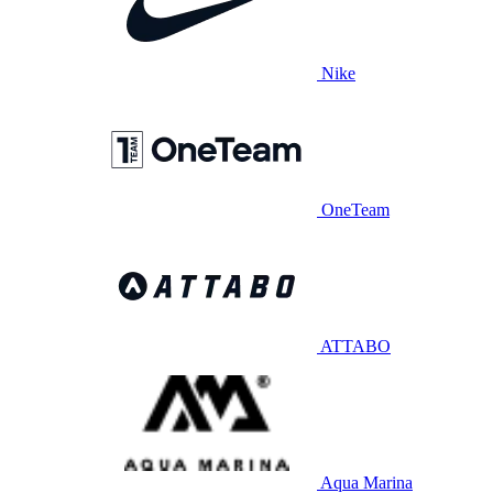
Nike
OneTeam
ATTABO
Aqua Marina