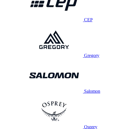
CEP
Gregory
Salomon
Osprey