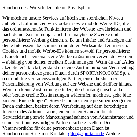
Sportano.de - Wir schützen deine Privatsphäre
Wir möchten unsere Services auf höchstem sportlichen Niveau
anbieten. Dafür nutzen wir Cookies sowie mobile Werbe-IDs, die
das ordnungsgemäße Funktionieren der Website gewährleisten und
nach deiner Zustimmung - auch für analytische Zwecke und
personalisierte Werbung dienen, z. B. um Inhalte und Anzeigen auf
deine Interessen abzustimmen und deren Wirksamkeit zu messen.
Cookies und mobile Werbe-IDs können sowohl für personalisierte
als auch nicht-personalisierte Werbemaßnahmen verwendet werden
– abhängig von deinen erteilten Zustimmungen. Wenn du auf „Alles
akzeptieren“ klickst, erklärst du deine Zustimmung zur Verarbeitung
deiner personenbezogenen Daten durch SPORTANO.COM Sp. z
o.o. und ihre vertrauenswürdigen Partner, einschließlich der
Personalisierung von Werbung auf der Website und darüber hinaus.
Wenn du keine Zustimmung erteilen, den Umfang einschränken
oder bereits erteilte Zustimmungen widerrufen möchtest, gehe bitte
zu den „Einstellungen“. Soweit Cookies deine personenbezogenen
Daten enthalten, basiert deren Verarbeitung auf dem berechtigten
Interesse des Administrators, einen hohen Standard bei der
Serviceleistung sowie Marketingmaßnahmen von Administrator und
seinen vertrauenswürdigen Partnern sicherzustellen. Der
Verantwortliche für deine personenbezogenen Daten ist
Sportano.com Sp. z o.o. Kontakt:
gdpr@sportano.de
Weitere