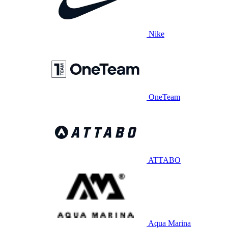
Nike
OneTeam
ATTABO
Aqua Marina