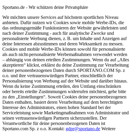
Sportano.de - Wir schützen deine Privatsphäre
Wir möchten unsere Services auf höchstem sportlichen Niveau
anbieten. Dafür nutzen wir Cookies sowie mobile Werbe-IDs, die
das ordnungsgemäße Funktionieren der Website gewährleisten und
nach deiner Zustimmung - auch für analytische Zwecke und
personalisierte Werbung dienen, z. B. um Inhalte und Anzeigen auf
deine Interessen abzustimmen und deren Wirksamkeit zu messen.
Cookies und mobile Werbe-IDs können sowohl für personalisierte
als auch nicht-personalisierte Werbemaßnahmen verwendet werden
– abhängig von deinen erteilten Zustimmungen. Wenn du auf „Alles
akzeptieren“ klickst, erklärst du deine Zustimmung zur Verarbeitung
deiner personenbezogenen Daten durch SPORTANO.COM Sp. z
o.o. und ihre vertrauenswürdigen Partner, einschließlich der
Personalisierung von Werbung auf der Website und darüber hinaus.
Wenn du keine Zustimmung erteilen, den Umfang einschränken
oder bereits erteilte Zustimmungen widerrufen möchtest, gehe bitte
zu den „Einstellungen“. Soweit Cookies deine personenbezogenen
Daten enthalten, basiert deren Verarbeitung auf dem berechtigten
Interesse des Administrators, einen hohen Standard bei der
Serviceleistung sowie Marketingmaßnahmen von Administrator und
seinen vertrauenswürdigen Partnern sicherzustellen. Der
Verantwortliche für deine personenbezogenen Daten ist
Sportano.com Sp. z o.o. Kontakt:
gdpr@sportano.de
Weitere