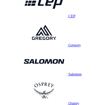
CEP
Gregory
Salomon
Osprey