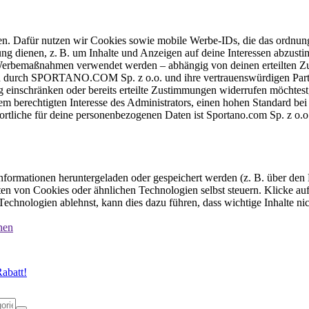
ten. Dafür nutzen wir Cookies sowie mobile Werbe-IDs, die das ordnun
ung dienen, z. B. um Inhalte und Anzeigen auf deine Interessen abzu
e Werbemaßnahmen verwendet werden – abhängig von deinen erteilten Zu
 durch SPORTANO.COM Sp. z o.o. und ihre vertrauenswürdigen Partner
einschränken oder bereits erteilte Zustimmungen widerrufen möchtest,
dem berechtigten Interesse des Administrators, einen hohen Standard b
ortliche für deine personenbezogenen Daten ist Sportano.com Sp. z o.
formationen heruntergeladen oder gespeichert werden (z. B. über den
n von Cookies oder ähnlichen Technologien selbst steuern. Klicke auf 
echnologien ablehnst, kann dies dazu führen, dass wichtige Inhalte n
nen
abatt!