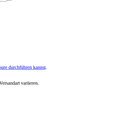
oure durchführen kannst
.
ersandart variieren.