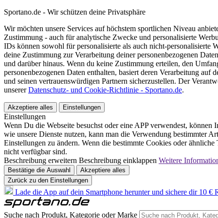
Sportano.de - Wir schützen deine Privatsphäre
Wir möchten unsere Services auf höchstem sportlichen Niveau anbie
Zustimmung - auch für analytische Zwecke und personalisierte Werb
IDs können sowohl für personalisierte als auch nicht-personalisiert
deine Zustimmung zur Verarbeitung deiner personenbezogenen Daten
und darüber hinaus. Wenn du keine Zustimmung erteilen, den Umfang 
personenbezogenen Daten enthalten, basiert deren Verarbeitung auf 
und seinen vertrauenswürdigen Partnern sicherzustellen. Der Verantw
unserer
Datenschutz- und Cookie-Richtlinie - Sportano.de
.
Akzeptiere alles
Einstellungen
Einstellungen
Wenn Du die Webseite besuchst oder eine APP verwendest, können In
wie unsere Dienste nutzen, kann man die Verwendung bestimmter Arte
Einstellungen zu ändern. Wenn die bestimmte Cookies oder ähnliche T
nicht verfügbar sind.
Beschreibung erweitern
Beschreibung einklappen
Weitere Informatio
Bestätige die Auswahl
Akzeptiere alles
Zurück zu den Einstellungen
Lade die App auf dein Smartphone herunter und sichere dir 10 € R
Suche nach Produkt, Kategorie oder Marke