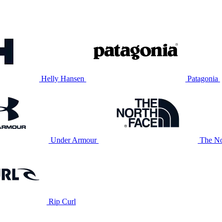
Helly Hansen
Patagonia
Under Armour
The No
Rip Curl