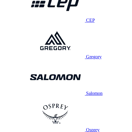
CEP
Gregory
Salomon
Osprey