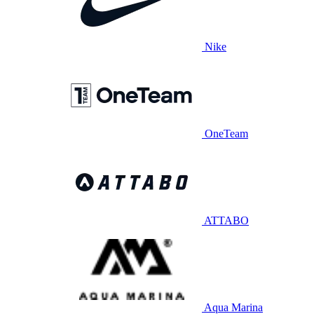
Nike
OneTeam
ATTABO
Aqua Marina