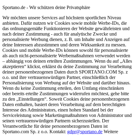
Sportano.de - Wir schützen deine Privatsphäre
Wir möchten unsere Services auf höchstem sportlichen Niveau
anbieten. Dafür nutzen wir Cookies sowie mobile Werbe-IDs, die
das ordnungsgemäße Funktionieren der Website gewährleisten und
nach deiner Zustimmung - auch für analytische Zwecke und
personalisierte Werbung dienen, z. B. um Inhalte und Anzeigen auf
deine Interessen abzustimmen und deren Wirksamkeit zu messen.
Cookies und mobile Werbe-IDs können sowohl für personalisierte
als auch nicht-personalisierte Werbemaßnahmen verwendet werden
– abhängig von deinen erteilten Zustimmungen. Wenn du auf „Alles
akzeptieren“ klickst, erklärst du deine Zustimmung zur Verarbeitung
deiner personenbezogenen Daten durch SPORTANO.COM Sp. z
o.o. und ihre vertrauenswürdigen Partner, einschließlich der
Personalisierung von Werbung auf der Website und darüber hinaus.
Wenn du keine Zustimmung erteilen, den Umfang einschränken
oder bereits erteilte Zustimmungen widerrufen möchtest, gehe bitte
zu den „Einstellungen“. Soweit Cookies deine personenbezogenen
Daten enthalten, basiert deren Verarbeitung auf dem berechtigten
Interesse des Administrators, einen hohen Standard bei der
Serviceleistung sowie Marketingmaßnahmen von Administrator und
seinen vertrauenswürdigen Partnern sicherzustellen. Der
Verantwortliche für deine personenbezogenen Daten ist
Sportano.com Sp. z o.o. Kontakt:
gdpr@sportano.de
Weitere