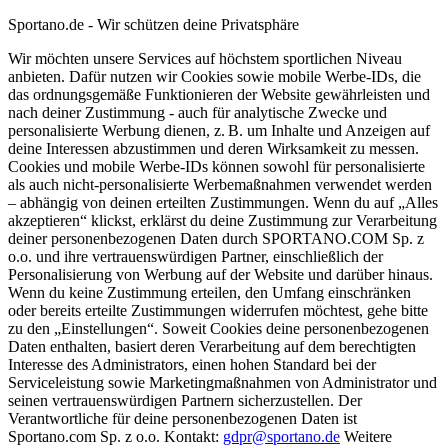
Sportano.de - Wir schützen deine Privatsphäre
Wir möchten unsere Services auf höchstem sportlichen Niveau
anbieten. Dafür nutzen wir Cookies sowie mobile Werbe-IDs, die
das ordnungsgemäße Funktionieren der Website gewährleisten und
nach deiner Zustimmung - auch für analytische Zwecke und
personalisierte Werbung dienen, z. B. um Inhalte und Anzeigen auf
deine Interessen abzustimmen und deren Wirksamkeit zu messen.
Cookies und mobile Werbe-IDs können sowohl für personalisierte
als auch nicht-personalisierte Werbemaßnahmen verwendet werden
– abhängig von deinen erteilten Zustimmungen. Wenn du auf „Alles
akzeptieren“ klickst, erklärst du deine Zustimmung zur Verarbeitung
deiner personenbezogenen Daten durch SPORTANO.COM Sp. z
o.o. und ihre vertrauenswürdigen Partner, einschließlich der
Personalisierung von Werbung auf der Website und darüber hinaus.
Wenn du keine Zustimmung erteilen, den Umfang einschränken
oder bereits erteilte Zustimmungen widerrufen möchtest, gehe bitte
zu den „Einstellungen“. Soweit Cookies deine personenbezogenen
Daten enthalten, basiert deren Verarbeitung auf dem berechtigten
Interesse des Administrators, einen hohen Standard bei der
Serviceleistung sowie Marketingmaßnahmen von Administrator und
seinen vertrauenswürdigen Partnern sicherzustellen. Der
Verantwortliche für deine personenbezogenen Daten ist
Sportano.com Sp. z o.o. Kontakt:
gdpr@sportano.de
Weitere