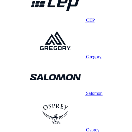
CEP
Gregory
Salomon
Osprey