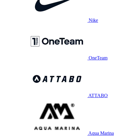
Nike
OneTeam
ATTABO
Aqua Marina