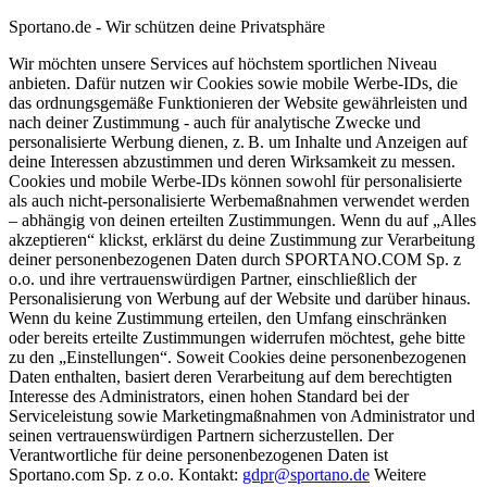
Sportano.de - Wir schützen deine Privatsphäre
Wir möchten unsere Services auf höchstem sportlichen Niveau
anbieten. Dafür nutzen wir Cookies sowie mobile Werbe-IDs, die
das ordnungsgemäße Funktionieren der Website gewährleisten und
nach deiner Zustimmung - auch für analytische Zwecke und
personalisierte Werbung dienen, z. B. um Inhalte und Anzeigen auf
deine Interessen abzustimmen und deren Wirksamkeit zu messen.
Cookies und mobile Werbe-IDs können sowohl für personalisierte
als auch nicht-personalisierte Werbemaßnahmen verwendet werden
– abhängig von deinen erteilten Zustimmungen. Wenn du auf „Alles
akzeptieren“ klickst, erklärst du deine Zustimmung zur Verarbeitung
deiner personenbezogenen Daten durch SPORTANO.COM Sp. z
o.o. und ihre vertrauenswürdigen Partner, einschließlich der
Personalisierung von Werbung auf der Website und darüber hinaus.
Wenn du keine Zustimmung erteilen, den Umfang einschränken
oder bereits erteilte Zustimmungen widerrufen möchtest, gehe bitte
zu den „Einstellungen“. Soweit Cookies deine personenbezogenen
Daten enthalten, basiert deren Verarbeitung auf dem berechtigten
Interesse des Administrators, einen hohen Standard bei der
Serviceleistung sowie Marketingmaßnahmen von Administrator und
seinen vertrauenswürdigen Partnern sicherzustellen. Der
Verantwortliche für deine personenbezogenen Daten ist
Sportano.com Sp. z o.o. Kontakt:
gdpr@sportano.de
Weitere