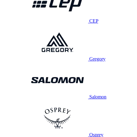
CEP
Gregory
Salomon
Osprey