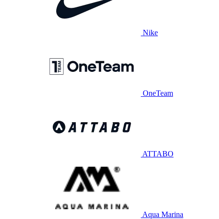
Nike
OneTeam
ATTABO
Aqua Marina