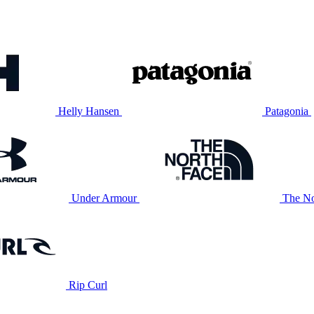
Helly Hansen
Patagonia
Under Armour
The No
Rip Curl