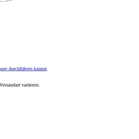
oure durchführen kannst
.
ersandart variieren.