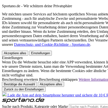
Sportano.de - Wir schützen deine Privatsphäre
Wir möchten unsere Services auf höchstem sportlichen Niveau anbie
Zustimmung - auch für analytische Zwecke und personalisierte Werb
IDs können sowohl für personalisierte als auch nicht-personalisiert
deine Zustimmung zur Verarbeitung deiner personenbezogenen Daten
und darüber hinaus. Wenn du keine Zustimmung erteilen, den Umfang 
personenbezogenen Daten enthalten, basiert deren Verarbeitung auf 
und seinen vertrauenswürdigen Partnern sicherzustellen. Der Verantw
unserer
Datenschutz- und Cookie-Richtlinie - Sportano.de
.
Akzeptiere alles
Einstellungen
Einstellungen
Wenn Du die Webseite besuchst oder eine APP verwendest, können In
wie unsere Dienste nutzen, kann man die Verwendung bestimmter Arte
Einstellungen zu ändern. Wenn die bestimmte Cookies oder ähnliche T
nicht verfügbar sind.
Beschreibung erweitern
Beschreibung einklappen
Weitere Informatio
Bestätige die Auswahl
Akzeptiere alles
Zurück zu den Einstellungen
Lade die App auf dein Smartphone herunter und sichere dir 10 € R
Suche nach Produkt, Kategorie oder Marke