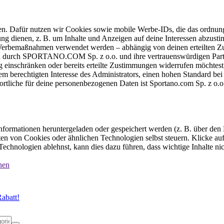
ten. Dafür nutzen wir Cookies sowie mobile Werbe-IDs, die das ordnun
ung dienen, z. B. um Inhalte und Anzeigen auf deine Interessen abzu
e Werbemaßnahmen verwendet werden – abhängig von deinen erteilten Zu
 durch SPORTANO.COM Sp. z o.o. und ihre vertrauenswürdigen Partner
einschränken oder bereits erteilte Zustimmungen widerrufen möchtest,
dem berechtigten Interesse des Administrators, einen hohen Standard b
ortliche für deine personenbezogenen Daten ist Sportano.com Sp. z o.
formationen heruntergeladen oder gespeichert werden (z. B. über den
n von Cookies oder ähnlichen Technologien selbst steuern. Klicke auf 
echnologien ablehnst, kann dies dazu führen, dass wichtige Inhalte n
nen
abatt!