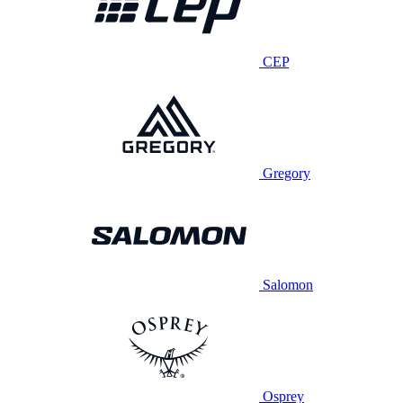
CEP
Gregory
Salomon
Osprey