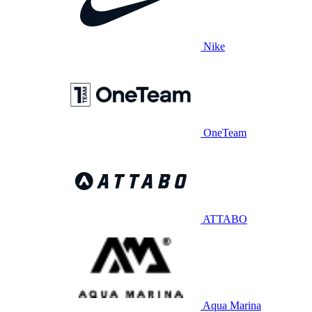
Nike
OneTeam
ATTABO
Aqua Marina