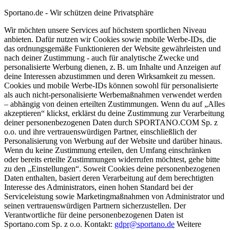
Sportano.de - Wir schützen deine Privatsphäre
Wir möchten unsere Services auf höchstem sportlichen Niveau
anbieten. Dafür nutzen wir Cookies sowie mobile Werbe-IDs, die
das ordnungsgemäße Funktionieren der Website gewährleisten und
nach deiner Zustimmung - auch für analytische Zwecke und
personalisierte Werbung dienen, z. B. um Inhalte und Anzeigen auf
deine Interessen abzustimmen und deren Wirksamkeit zu messen.
Cookies und mobile Werbe-IDs können sowohl für personalisierte
als auch nicht-personalisierte Werbemaßnahmen verwendet werden
– abhängig von deinen erteilten Zustimmungen. Wenn du auf „Alles
akzeptieren“ klickst, erklärst du deine Zustimmung zur Verarbeitung
deiner personenbezogenen Daten durch SPORTANO.COM Sp. z
o.o. und ihre vertrauenswürdigen Partner, einschließlich der
Personalisierung von Werbung auf der Website und darüber hinaus.
Wenn du keine Zustimmung erteilen, den Umfang einschränken
oder bereits erteilte Zustimmungen widerrufen möchtest, gehe bitte
zu den „Einstellungen“. Soweit Cookies deine personenbezogenen
Daten enthalten, basiert deren Verarbeitung auf dem berechtigten
Interesse des Administrators, einen hohen Standard bei der
Serviceleistung sowie Marketingmaßnahmen von Administrator und
seinen vertrauenswürdigen Partnern sicherzustellen. Der
Verantwortliche für deine personenbezogenen Daten ist
Sportano.com Sp. z o.o. Kontakt:
gdpr@sportano.de
Weitere