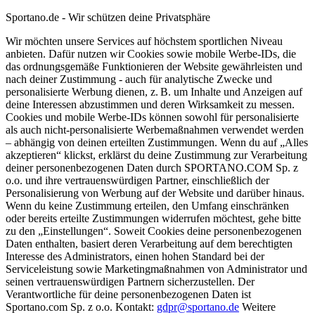
Sportano.de - Wir schützen deine Privatsphäre
Wir möchten unsere Services auf höchstem sportlichen Niveau
anbieten. Dafür nutzen wir Cookies sowie mobile Werbe-IDs, die
das ordnungsgemäße Funktionieren der Website gewährleisten und
nach deiner Zustimmung - auch für analytische Zwecke und
personalisierte Werbung dienen, z. B. um Inhalte und Anzeigen auf
deine Interessen abzustimmen und deren Wirksamkeit zu messen.
Cookies und mobile Werbe-IDs können sowohl für personalisierte
als auch nicht-personalisierte Werbemaßnahmen verwendet werden
– abhängig von deinen erteilten Zustimmungen. Wenn du auf „Alles
akzeptieren“ klickst, erklärst du deine Zustimmung zur Verarbeitung
deiner personenbezogenen Daten durch SPORTANO.COM Sp. z
o.o. und ihre vertrauenswürdigen Partner, einschließlich der
Personalisierung von Werbung auf der Website und darüber hinaus.
Wenn du keine Zustimmung erteilen, den Umfang einschränken
oder bereits erteilte Zustimmungen widerrufen möchtest, gehe bitte
zu den „Einstellungen“. Soweit Cookies deine personenbezogenen
Daten enthalten, basiert deren Verarbeitung auf dem berechtigten
Interesse des Administrators, einen hohen Standard bei der
Serviceleistung sowie Marketingmaßnahmen von Administrator und
seinen vertrauenswürdigen Partnern sicherzustellen. Der
Verantwortliche für deine personenbezogenen Daten ist
Sportano.com Sp. z o.o. Kontakt:
gdpr@sportano.de
Weitere