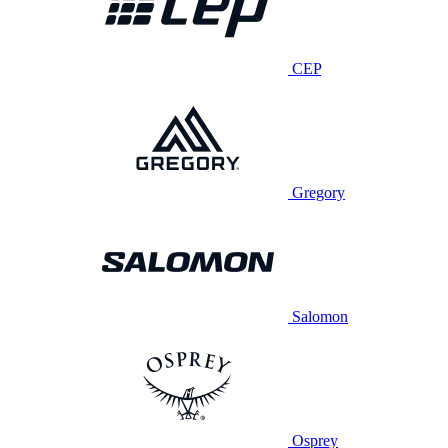
CEP
Gregory
Salomon
Osprey