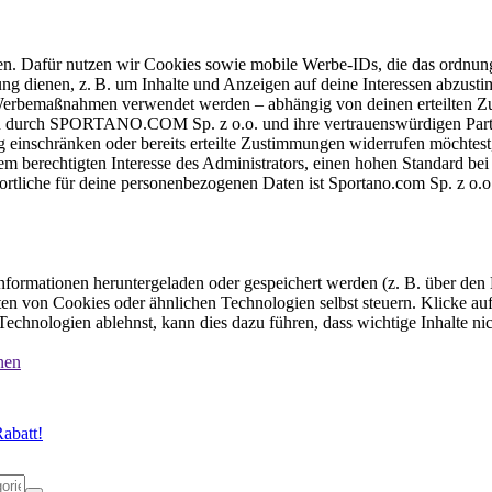
ten. Dafür nutzen wir Cookies sowie mobile Werbe-IDs, die das ordnun
ung dienen, z. B. um Inhalte und Anzeigen auf deine Interessen abzu
e Werbemaßnahmen verwendet werden – abhängig von deinen erteilten Zu
 durch SPORTANO.COM Sp. z o.o. und ihre vertrauenswürdigen Partner
einschränken oder bereits erteilte Zustimmungen widerrufen möchtest,
dem berechtigten Interesse des Administrators, einen hohen Standard b
ortliche für deine personenbezogenen Daten ist Sportano.com Sp. z o.
formationen heruntergeladen oder gespeichert werden (z. B. über den
n von Cookies oder ähnlichen Technologien selbst steuern. Klicke auf 
echnologien ablehnst, kann dies dazu führen, dass wichtige Inhalte n
nen
abatt!