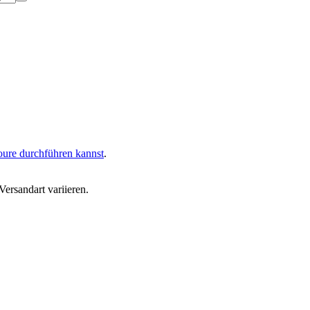
oure durchführen kannst
.
ersandart variieren.