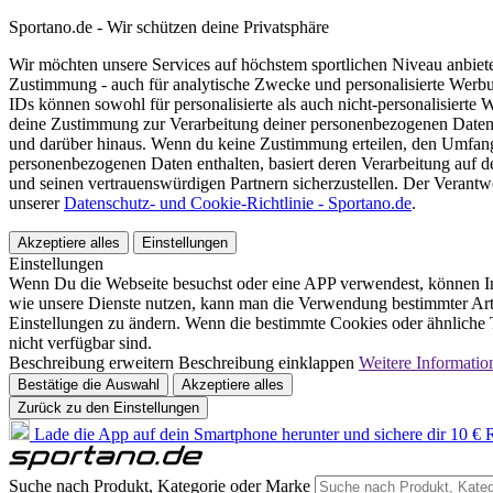
Sportano.de - Wir schützen deine Privatsphäre
Wir möchten unsere Services auf höchstem sportlichen Niveau anbie
Zustimmung - auch für analytische Zwecke und personalisierte Werb
IDs können sowohl für personalisierte als auch nicht-personalisiert
deine Zustimmung zur Verarbeitung deiner personenbezogenen Daten
und darüber hinaus. Wenn du keine Zustimmung erteilen, den Umfang 
personenbezogenen Daten enthalten, basiert deren Verarbeitung auf 
und seinen vertrauenswürdigen Partnern sicherzustellen. Der Verantw
unserer
Datenschutz- und Cookie-Richtlinie - Sportano.de
.
Akzeptiere alles
Einstellungen
Einstellungen
Wenn Du die Webseite besuchst oder eine APP verwendest, können In
wie unsere Dienste nutzen, kann man die Verwendung bestimmter Arte
Einstellungen zu ändern. Wenn die bestimmte Cookies oder ähnliche T
nicht verfügbar sind.
Beschreibung erweitern
Beschreibung einklappen
Weitere Informatio
Bestätige die Auswahl
Akzeptiere alles
Zurück zu den Einstellungen
Lade die App auf dein Smartphone herunter und sichere dir 10 € R
Suche nach Produkt, Kategorie oder Marke