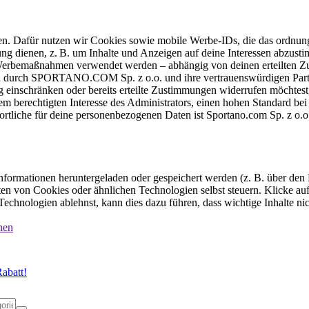
ten. Dafür nutzen wir Cookies sowie mobile Werbe-IDs, die das ordnun
ung dienen, z. B. um Inhalte und Anzeigen auf deine Interessen abzu
e Werbemaßnahmen verwendet werden – abhängig von deinen erteilten Zu
 durch SPORTANO.COM Sp. z o.o. und ihre vertrauenswürdigen Partner
einschränken oder bereits erteilte Zustimmungen widerrufen möchtest,
dem berechtigten Interesse des Administrators, einen hohen Standard b
ortliche für deine personenbezogenen Daten ist Sportano.com Sp. z o.
formationen heruntergeladen oder gespeichert werden (z. B. über den
n von Cookies oder ähnlichen Technologien selbst steuern. Klicke auf 
echnologien ablehnst, kann dies dazu führen, dass wichtige Inhalte n
nen
abatt!