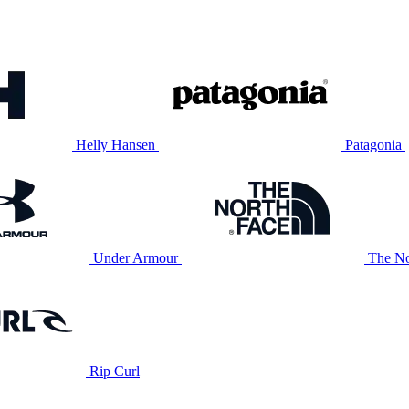
Helly Hansen
Patagonia
Under Armour
The No
Rip Curl