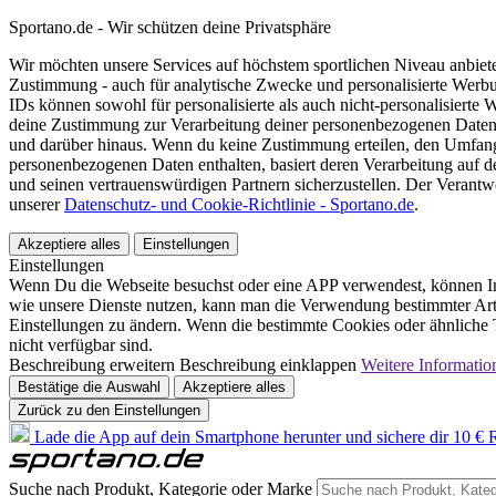
Sportano.de - Wir schützen deine Privatsphäre
Wir möchten unsere Services auf höchstem sportlichen Niveau anbie
Zustimmung - auch für analytische Zwecke und personalisierte Werb
IDs können sowohl für personalisierte als auch nicht-personalisiert
deine Zustimmung zur Verarbeitung deiner personenbezogenen Daten
und darüber hinaus. Wenn du keine Zustimmung erteilen, den Umfang 
personenbezogenen Daten enthalten, basiert deren Verarbeitung auf 
und seinen vertrauenswürdigen Partnern sicherzustellen. Der Verantw
unserer
Datenschutz- und Cookie-Richtlinie - Sportano.de
.
Akzeptiere alles
Einstellungen
Einstellungen
Wenn Du die Webseite besuchst oder eine APP verwendest, können In
wie unsere Dienste nutzen, kann man die Verwendung bestimmter Arte
Einstellungen zu ändern. Wenn die bestimmte Cookies oder ähnliche T
nicht verfügbar sind.
Beschreibung erweitern
Beschreibung einklappen
Weitere Informatio
Bestätige die Auswahl
Akzeptiere alles
Zurück zu den Einstellungen
Lade die App auf dein Smartphone herunter und sichere dir 10 € R
Suche nach Produkt, Kategorie oder Marke