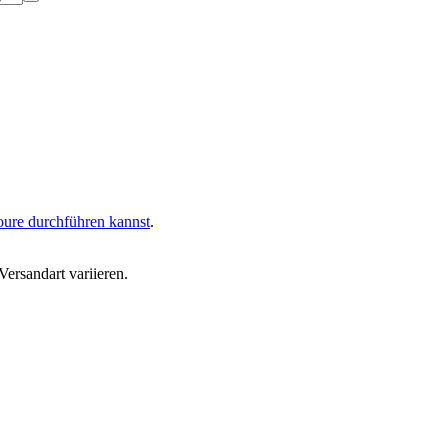
oure durchführen kannst
.
ersandart variieren.