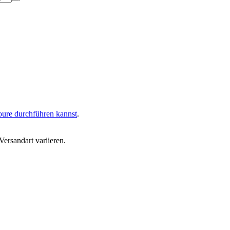
oure durchführen kannst
.
ersandart variieren.