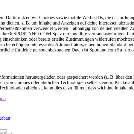
ten. Dafür nutzen wir Cookies sowie mobile Werbe-IDs, die das ordnun
ung dienen, z. B. um Inhalte und Anzeigen auf deine Interessen abzu
e Werbemaßnahmen verwendet werden – abhängig von deinen erteilten Zu
 durch SPORTANO.COM Sp. z o.o. und ihre vertrauenswürdigen Partner
einschränken oder bereits erteilte Zustimmungen widerrufen möchtest,
dem berechtigten Interesse des Administrators, einen hohen Standard b
ortliche für deine personenbezogenen Daten ist Sportano.com Sp. z o.
formationen heruntergeladen oder gespeichert werden (z. B. über den
n von Cookies oder ähnlichen Technologien selbst steuern. Klicke auf 
echnologien ablehnst, kann dies dazu führen, dass wichtige Inhalte n
nen
abatt!