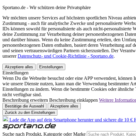
Sportano.de - Wir schützen deine Privatsphäre
Wir möchten unsere Services auf höchstem sportlichen Niveau anbie
Zustimmung - auch für analytische Zwecke und personalisierte Werb
IDs können sowohl für personalisierte als auch nicht-personalisiert
deine Zustimmung zur Verarbeitung deiner personenbezogenen Daten
und darüber hinaus. Wenn du keine Zustimmung erteilen, den Umfang 
personenbezogenen Daten enthalten, basiert deren Verarbeitung auf 
und seinen vertrauenswürdigen Partnern sicherzustellen. Der Verantw
unserer
Datenschutz- und Cookie-Richtlinie - Sportano.de
.
Akzeptiere alles
Einstellungen
Einstellungen
Wenn Du die Webseite besuchst oder eine APP verwendest, können In
wie unsere Dienste nutzen, kann man die Verwendung bestimmter Arte
Einstellungen zu ändern. Wenn die bestimmte Cookies oder ähnliche T
nicht verfügbar sind.
Beschreibung erweitern
Beschreibung einklappen
Weitere Informatio
Bestätige die Auswahl
Akzeptiere alles
Zurück zu den Einstellungen
Lade die App auf dein Smartphone herunter und sichere dir 10 € R
Suche nach Produkt, Kategorie oder Marke