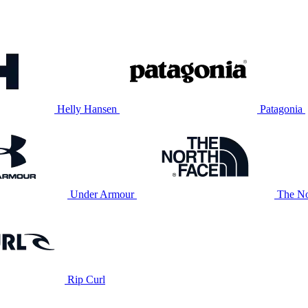
Helly Hansen
Patagonia
Under Armour
The No
Rip Curl