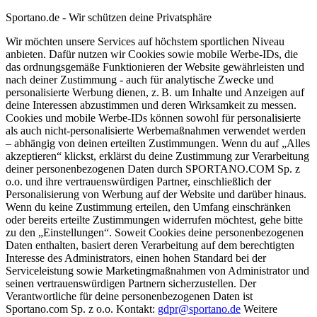
Sportano.de - Wir schützen deine Privatsphäre
Wir möchten unsere Services auf höchstem sportlichen Niveau
anbieten. Dafür nutzen wir Cookies sowie mobile Werbe-IDs, die
das ordnungsgemäße Funktionieren der Website gewährleisten und
nach deiner Zustimmung - auch für analytische Zwecke und
personalisierte Werbung dienen, z. B. um Inhalte und Anzeigen auf
deine Interessen abzustimmen und deren Wirksamkeit zu messen.
Cookies und mobile Werbe-IDs können sowohl für personalisierte
als auch nicht-personalisierte Werbemaßnahmen verwendet werden
– abhängig von deinen erteilten Zustimmungen. Wenn du auf „Alles
akzeptieren“ klickst, erklärst du deine Zustimmung zur Verarbeitung
deiner personenbezogenen Daten durch SPORTANO.COM Sp. z
o.o. und ihre vertrauenswürdigen Partner, einschließlich der
Personalisierung von Werbung auf der Website und darüber hinaus.
Wenn du keine Zustimmung erteilen, den Umfang einschränken
oder bereits erteilte Zustimmungen widerrufen möchtest, gehe bitte
zu den „Einstellungen“. Soweit Cookies deine personenbezogenen
Daten enthalten, basiert deren Verarbeitung auf dem berechtigten
Interesse des Administrators, einen hohen Standard bei der
Serviceleistung sowie Marketingmaßnahmen von Administrator und
seinen vertrauenswürdigen Partnern sicherzustellen. Der
Verantwortliche für deine personenbezogenen Daten ist
Sportano.com Sp. z o.o. Kontakt:
gdpr@sportano.de
Weitere