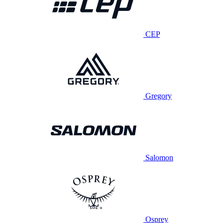
CEP
Gregory
Salomon
Osprey