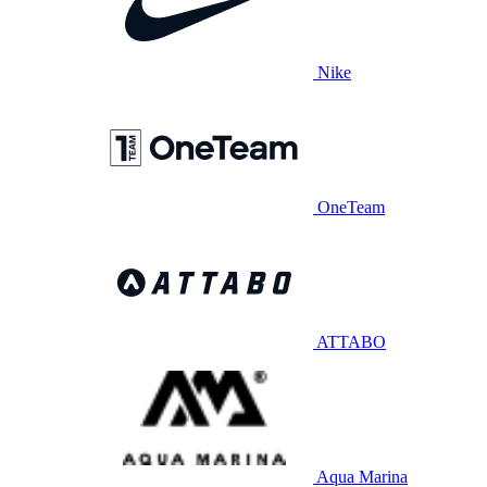
Nike
OneTeam
ATTABO
Aqua Marina