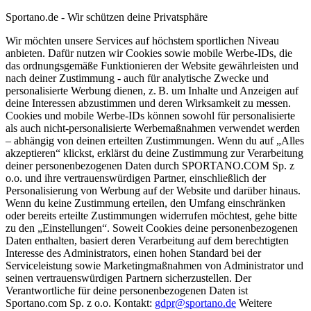
Sportano.de - Wir schützen deine Privatsphäre
Wir möchten unsere Services auf höchstem sportlichen Niveau
anbieten. Dafür nutzen wir Cookies sowie mobile Werbe-IDs, die
das ordnungsgemäße Funktionieren der Website gewährleisten und
nach deiner Zustimmung - auch für analytische Zwecke und
personalisierte Werbung dienen, z. B. um Inhalte und Anzeigen auf
deine Interessen abzustimmen und deren Wirksamkeit zu messen.
Cookies und mobile Werbe-IDs können sowohl für personalisierte
als auch nicht-personalisierte Werbemaßnahmen verwendet werden
– abhängig von deinen erteilten Zustimmungen. Wenn du auf „Alles
akzeptieren“ klickst, erklärst du deine Zustimmung zur Verarbeitung
deiner personenbezogenen Daten durch SPORTANO.COM Sp. z
o.o. und ihre vertrauenswürdigen Partner, einschließlich der
Personalisierung von Werbung auf der Website und darüber hinaus.
Wenn du keine Zustimmung erteilen, den Umfang einschränken
oder bereits erteilte Zustimmungen widerrufen möchtest, gehe bitte
zu den „Einstellungen“. Soweit Cookies deine personenbezogenen
Daten enthalten, basiert deren Verarbeitung auf dem berechtigten
Interesse des Administrators, einen hohen Standard bei der
Serviceleistung sowie Marketingmaßnahmen von Administrator und
seinen vertrauenswürdigen Partnern sicherzustellen. Der
Verantwortliche für deine personenbezogenen Daten ist
Sportano.com Sp. z o.o. Kontakt:
gdpr@sportano.de
Weitere