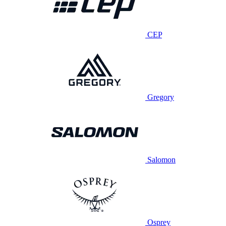
CEP
Gregory
Salomon
Osprey