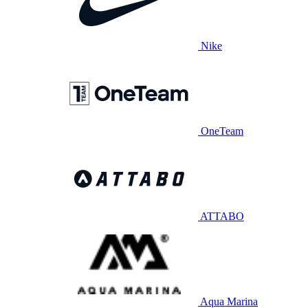
Nike
OneTeam
ATTABO
Aqua Marina