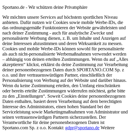
Sportano.de - Wir schützen deine Privatsphäre
Wir möchten unsere Services auf höchstem sportlichen Niveau
anbieten. Dafür nutzen wir Cookies sowie mobile Werbe-IDs, die
das ordnungsgemäße Funktionieren der Website gewährleisten und
nach deiner Zustimmung - auch für analytische Zwecke und
personalisierte Werbung dienen, z. B. um Inhalte und Anzeigen auf
deine Interessen abzustimmen und deren Wirksamkeit zu messen.
Cookies und mobile Werbe-IDs können sowohl für personalisierte
als auch nicht-personalisierte Werbemaßnahmen verwendet werden
– abhängig von deinen erteilten Zustimmungen. Wenn du auf „Alles
akzeptieren“ klickst, erklärst du deine Zustimmung zur Verarbeitung
deiner personenbezogenen Daten durch SPORTANO.COM Sp. z
o.o. und ihre vertrauenswürdigen Partner, einschließlich der
Personalisierung von Werbung auf der Website und darüber hinaus.
Wenn du keine Zustimmung erteilen, den Umfang einschränken
oder bereits erteilte Zustimmungen widerrufen möchtest, gehe bitte
zu den „Einstellungen“. Soweit Cookies deine personenbezogenen
Daten enthalten, basiert deren Verarbeitung auf dem berechtigten
Interesse des Administrators, einen hohen Standard bei der
Serviceleistung sowie Marketingmaßnahmen von Administrator und
seinen vertrauenswürdigen Partnern sicherzustellen. Der
Verantwortliche für deine personenbezogenen Daten ist
Sportano.com Sp. z o.o. Kontakt:
gdpr@sportano.de
Weitere