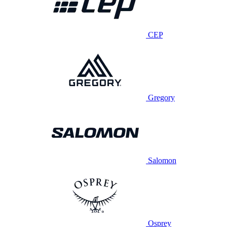
CEP
Gregory
Salomon
Osprey