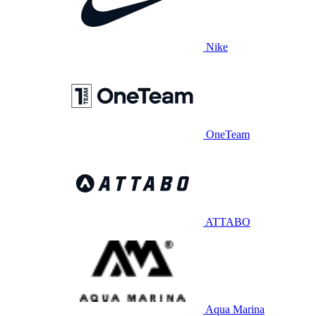
Nike
OneTeam
ATTABO
Aqua Marina