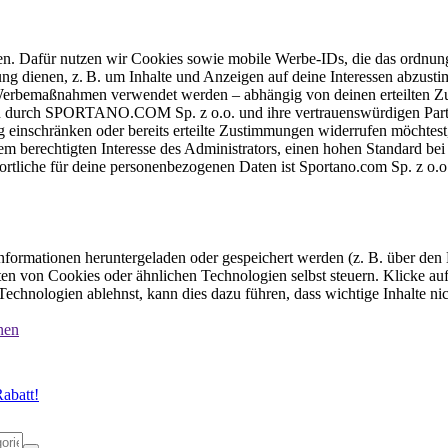
ten. Dafür nutzen wir Cookies sowie mobile Werbe-IDs, die das ordnun
ung dienen, z. B. um Inhalte und Anzeigen auf deine Interessen abzu
e Werbemaßnahmen verwendet werden – abhängig von deinen erteilten Zu
 durch SPORTANO.COM Sp. z o.o. und ihre vertrauenswürdigen Partner
einschränken oder bereits erteilte Zustimmungen widerrufen möchtest,
dem berechtigten Interesse des Administrators, einen hohen Standard b
ortliche für deine personenbezogenen Daten ist Sportano.com Sp. z o.
formationen heruntergeladen oder gespeichert werden (z. B. über den
n von Cookies oder ähnlichen Technologien selbst steuern. Klicke auf 
echnologien ablehnst, kann dies dazu führen, dass wichtige Inhalte n
nen
abatt!