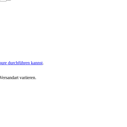
oure durchführen kannst
.
ersandart variieren.