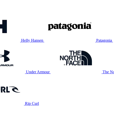
Helly Hansen
Patagonia
Under Armour
The No
Rip Curl