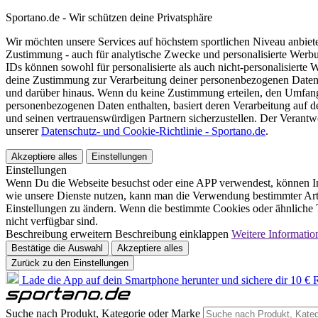
Sportano.de - Wir schützen deine Privatsphäre
Wir möchten unsere Services auf höchstem sportlichen Niveau anbie
Zustimmung - auch für analytische Zwecke und personalisierte Werb
IDs können sowohl für personalisierte als auch nicht-personalisiert
deine Zustimmung zur Verarbeitung deiner personenbezogenen Daten
und darüber hinaus. Wenn du keine Zustimmung erteilen, den Umfang 
personenbezogenen Daten enthalten, basiert deren Verarbeitung auf 
und seinen vertrauenswürdigen Partnern sicherzustellen. Der Verantw
unserer
Datenschutz- und Cookie-Richtlinie - Sportano.de
.
Akzeptiere alles
Einstellungen
Einstellungen
Wenn Du die Webseite besuchst oder eine APP verwendest, können In
wie unsere Dienste nutzen, kann man die Verwendung bestimmter Arte
Einstellungen zu ändern. Wenn die bestimmte Cookies oder ähnliche T
nicht verfügbar sind.
Beschreibung erweitern
Beschreibung einklappen
Weitere Informatio
Bestätige die Auswahl
Akzeptiere alles
Zurück zu den Einstellungen
Lade die App auf dein Smartphone herunter und sichere dir 10 € R
Suche nach Produkt, Kategorie oder Marke