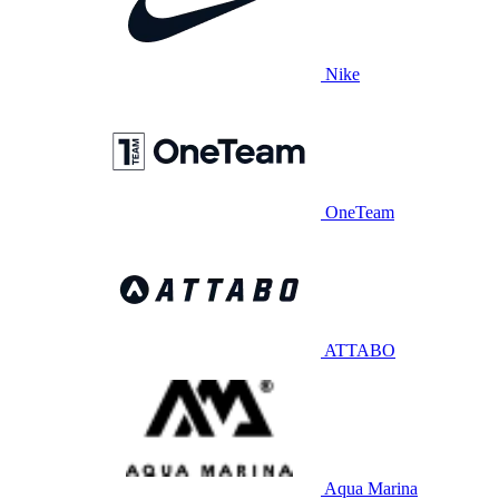
Nike
OneTeam
ATTABO
Aqua Marina