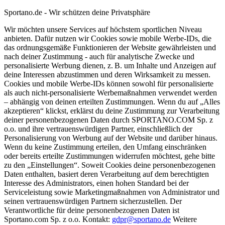
Sportano.de - Wir schützen deine Privatsphäre
Wir möchten unsere Services auf höchstem sportlichen Niveau
anbieten. Dafür nutzen wir Cookies sowie mobile Werbe-IDs, die
das ordnungsgemäße Funktionieren der Website gewährleisten und
nach deiner Zustimmung - auch für analytische Zwecke und
personalisierte Werbung dienen, z. B. um Inhalte und Anzeigen auf
deine Interessen abzustimmen und deren Wirksamkeit zu messen.
Cookies und mobile Werbe-IDs können sowohl für personalisierte
als auch nicht-personalisierte Werbemaßnahmen verwendet werden
– abhängig von deinen erteilten Zustimmungen. Wenn du auf „Alles
akzeptieren“ klickst, erklärst du deine Zustimmung zur Verarbeitung
deiner personenbezogenen Daten durch SPORTANO.COM Sp. z
o.o. und ihre vertrauenswürdigen Partner, einschließlich der
Personalisierung von Werbung auf der Website und darüber hinaus.
Wenn du keine Zustimmung erteilen, den Umfang einschränken
oder bereits erteilte Zustimmungen widerrufen möchtest, gehe bitte
zu den „Einstellungen“. Soweit Cookies deine personenbezogenen
Daten enthalten, basiert deren Verarbeitung auf dem berechtigten
Interesse des Administrators, einen hohen Standard bei der
Serviceleistung sowie Marketingmaßnahmen von Administrator und
seinen vertrauenswürdigen Partnern sicherzustellen. Der
Verantwortliche für deine personenbezogenen Daten ist
Sportano.com Sp. z o.o. Kontakt:
gdpr@sportano.de
Weitere