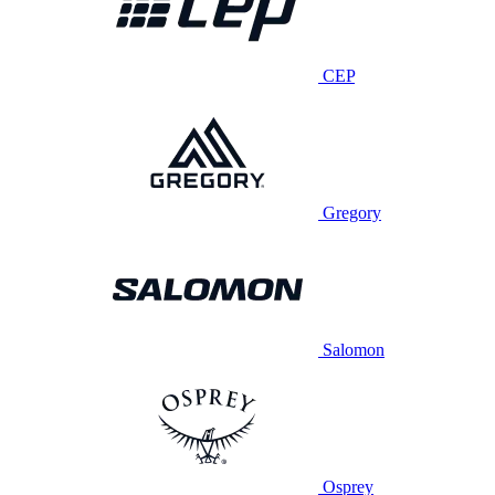
CEP
Gregory
Salomon
Osprey