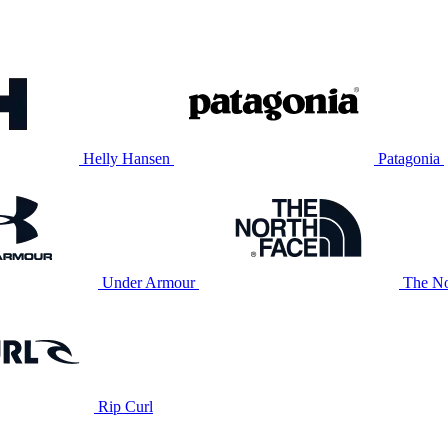
Helly Hansen
Patagonia
Under Armour
The No
Rip Curl