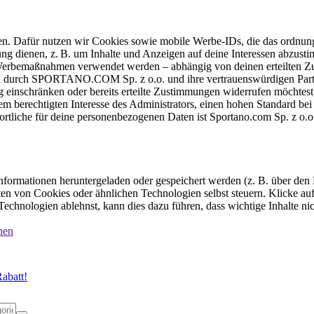
ten. Dafür nutzen wir Cookies sowie mobile Werbe-IDs, die das ordnun
ung dienen, z. B. um Inhalte und Anzeigen auf deine Interessen abzu
e Werbemaßnahmen verwendet werden – abhängig von deinen erteilten Zu
 durch SPORTANO.COM Sp. z o.o. und ihre vertrauenswürdigen Partner
einschränken oder bereits erteilte Zustimmungen widerrufen möchtest,
dem berechtigten Interesse des Administrators, einen hohen Standard b
ortliche für deine personenbezogenen Daten ist Sportano.com Sp. z o.
formationen heruntergeladen oder gespeichert werden (z. B. über den
n von Cookies oder ähnlichen Technologien selbst steuern. Klicke auf 
echnologien ablehnst, kann dies dazu führen, dass wichtige Inhalte n
nen
abatt!