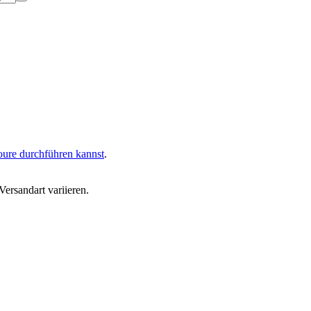
oure durchführen kannst
.
ersandart variieren.