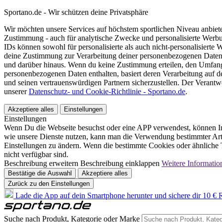
Sportano.de - Wir schützen deine Privatsphäre
Wir möchten unsere Services auf höchstem sportlichen Niveau anbie
Zustimmung - auch für analytische Zwecke und personalisierte Werb
IDs können sowohl für personalisierte als auch nicht-personalisiert
deine Zustimmung zur Verarbeitung deiner personenbezogenen Daten
und darüber hinaus. Wenn du keine Zustimmung erteilen, den Umfang 
personenbezogenen Daten enthalten, basiert deren Verarbeitung auf 
und seinen vertrauenswürdigen Partnern sicherzustellen. Der Verantw
unserer
Datenschutz- und Cookie-Richtlinie - Sportano.de
.
Akzeptiere alles
Einstellungen
Einstellungen
Wenn Du die Webseite besuchst oder eine APP verwendest, können In
wie unsere Dienste nutzen, kann man die Verwendung bestimmter Arte
Einstellungen zu ändern. Wenn die bestimmte Cookies oder ähnliche T
nicht verfügbar sind.
Beschreibung erweitern
Beschreibung einklappen
Weitere Informatio
Bestätige die Auswahl
Akzeptiere alles
Zurück zu den Einstellungen
Lade die App auf dein Smartphone herunter und sichere dir 10 € R
Suche nach Produkt, Kategorie oder Marke