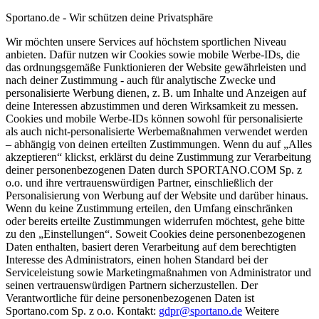
Sportano.de - Wir schützen deine Privatsphäre
Wir möchten unsere Services auf höchstem sportlichen Niveau
anbieten. Dafür nutzen wir Cookies sowie mobile Werbe-IDs, die
das ordnungsgemäße Funktionieren der Website gewährleisten und
nach deiner Zustimmung - auch für analytische Zwecke und
personalisierte Werbung dienen, z. B. um Inhalte und Anzeigen auf
deine Interessen abzustimmen und deren Wirksamkeit zu messen.
Cookies und mobile Werbe-IDs können sowohl für personalisierte
als auch nicht-personalisierte Werbemaßnahmen verwendet werden
– abhängig von deinen erteilten Zustimmungen. Wenn du auf „Alles
akzeptieren“ klickst, erklärst du deine Zustimmung zur Verarbeitung
deiner personenbezogenen Daten durch SPORTANO.COM Sp. z
o.o. und ihre vertrauenswürdigen Partner, einschließlich der
Personalisierung von Werbung auf der Website und darüber hinaus.
Wenn du keine Zustimmung erteilen, den Umfang einschränken
oder bereits erteilte Zustimmungen widerrufen möchtest, gehe bitte
zu den „Einstellungen“. Soweit Cookies deine personenbezogenen
Daten enthalten, basiert deren Verarbeitung auf dem berechtigten
Interesse des Administrators, einen hohen Standard bei der
Serviceleistung sowie Marketingmaßnahmen von Administrator und
seinen vertrauenswürdigen Partnern sicherzustellen. Der
Verantwortliche für deine personenbezogenen Daten ist
Sportano.com Sp. z o.o. Kontakt:
gdpr@sportano.de
Weitere