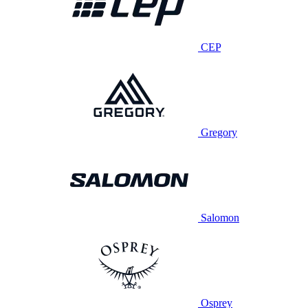
CEP
Gregory
Salomon
Osprey