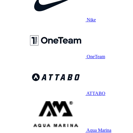
Nike
OneTeam
ATTABO
Aqua Marina