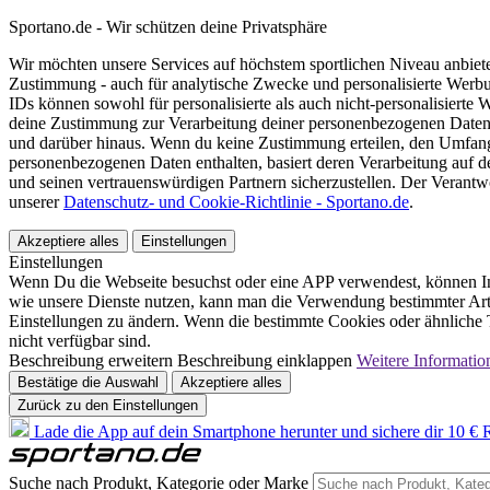
Sportano.de - Wir schützen deine Privatsphäre
Wir möchten unsere Services auf höchstem sportlichen Niveau anbie
Zustimmung - auch für analytische Zwecke und personalisierte Werb
IDs können sowohl für personalisierte als auch nicht-personalisiert
deine Zustimmung zur Verarbeitung deiner personenbezogenen Daten
und darüber hinaus. Wenn du keine Zustimmung erteilen, den Umfang 
personenbezogenen Daten enthalten, basiert deren Verarbeitung auf 
und seinen vertrauenswürdigen Partnern sicherzustellen. Der Verantw
unserer
Datenschutz- und Cookie-Richtlinie - Sportano.de
.
Akzeptiere alles
Einstellungen
Einstellungen
Wenn Du die Webseite besuchst oder eine APP verwendest, können In
wie unsere Dienste nutzen, kann man die Verwendung bestimmter Arte
Einstellungen zu ändern. Wenn die bestimmte Cookies oder ähnliche T
nicht verfügbar sind.
Beschreibung erweitern
Beschreibung einklappen
Weitere Informatio
Bestätige die Auswahl
Akzeptiere alles
Zurück zu den Einstellungen
Lade die App auf dein Smartphone herunter und sichere dir 10 € R
Suche nach Produkt, Kategorie oder Marke