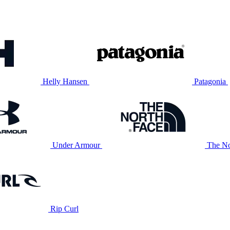
Helly Hansen
Patagonia
Under Armour
The No
Rip Curl