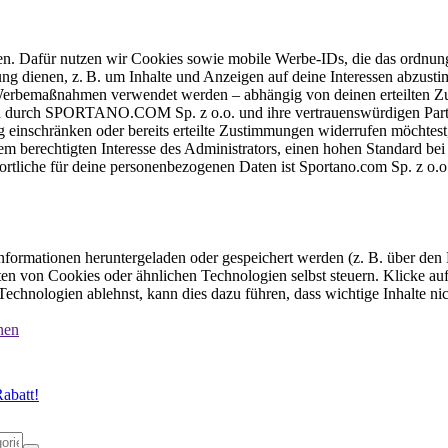
ten. Dafür nutzen wir Cookies sowie mobile Werbe-IDs, die das ordnun
ung dienen, z. B. um Inhalte und Anzeigen auf deine Interessen abzu
e Werbemaßnahmen verwendet werden – abhängig von deinen erteilten Zu
 durch SPORTANO.COM Sp. z o.o. und ihre vertrauenswürdigen Partner
einschränken oder bereits erteilte Zustimmungen widerrufen möchtest,
dem berechtigten Interesse des Administrators, einen hohen Standard b
ortliche für deine personenbezogenen Daten ist Sportano.com Sp. z o.
formationen heruntergeladen oder gespeichert werden (z. B. über den
n von Cookies oder ähnlichen Technologien selbst steuern. Klicke auf 
echnologien ablehnst, kann dies dazu führen, dass wichtige Inhalte n
nen
abatt!