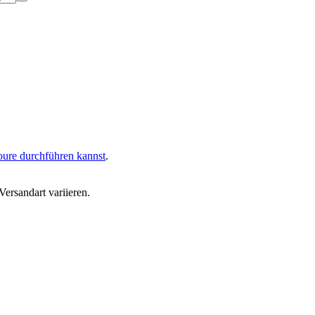
oure durchführen kannst
.
ersandart variieren.