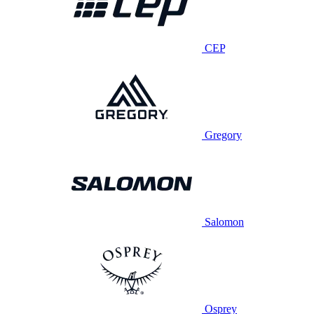
CEP
Gregory
Salomon
Osprey