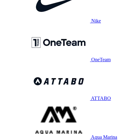
Nike
OneTeam
ATTABO
Aqua Marina