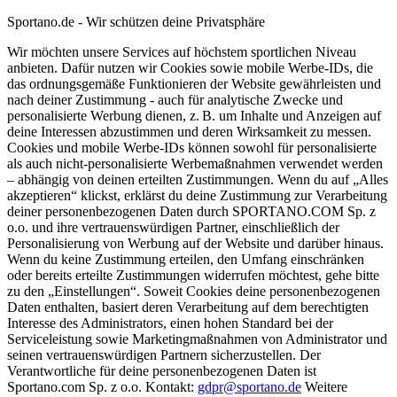
Sportano.de - Wir schützen deine Privatsphäre
Wir möchten unsere Services auf höchstem sportlichen Niveau
anbieten. Dafür nutzen wir Cookies sowie mobile Werbe-IDs, die
das ordnungsgemäße Funktionieren der Website gewährleisten und
nach deiner Zustimmung - auch für analytische Zwecke und
personalisierte Werbung dienen, z. B. um Inhalte und Anzeigen auf
deine Interessen abzustimmen und deren Wirksamkeit zu messen.
Cookies und mobile Werbe-IDs können sowohl für personalisierte
als auch nicht-personalisierte Werbemaßnahmen verwendet werden
– abhängig von deinen erteilten Zustimmungen. Wenn du auf „Alles
akzeptieren“ klickst, erklärst du deine Zustimmung zur Verarbeitung
deiner personenbezogenen Daten durch SPORTANO.COM Sp. z
o.o. und ihre vertrauenswürdigen Partner, einschließlich der
Personalisierung von Werbung auf der Website und darüber hinaus.
Wenn du keine Zustimmung erteilen, den Umfang einschränken
oder bereits erteilte Zustimmungen widerrufen möchtest, gehe bitte
zu den „Einstellungen“. Soweit Cookies deine personenbezogenen
Daten enthalten, basiert deren Verarbeitung auf dem berechtigten
Interesse des Administrators, einen hohen Standard bei der
Serviceleistung sowie Marketingmaßnahmen von Administrator und
seinen vertrauenswürdigen Partnern sicherzustellen. Der
Verantwortliche für deine personenbezogenen Daten ist
Sportano.com Sp. z o.o. Kontakt:
gdpr@sportano.de
Weitere