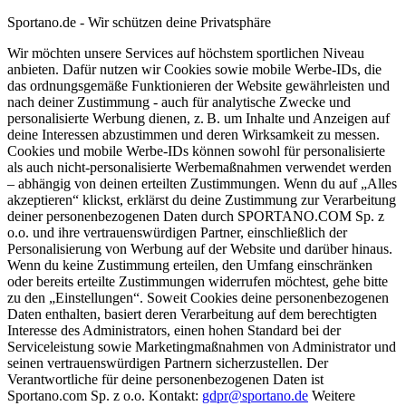
Sportano.de - Wir schützen deine Privatsphäre
Wir möchten unsere Services auf höchstem sportlichen Niveau
anbieten. Dafür nutzen wir Cookies sowie mobile Werbe-IDs, die
das ordnungsgemäße Funktionieren der Website gewährleisten und
nach deiner Zustimmung - auch für analytische Zwecke und
personalisierte Werbung dienen, z. B. um Inhalte und Anzeigen auf
deine Interessen abzustimmen und deren Wirksamkeit zu messen.
Cookies und mobile Werbe-IDs können sowohl für personalisierte
als auch nicht-personalisierte Werbemaßnahmen verwendet werden
– abhängig von deinen erteilten Zustimmungen. Wenn du auf „Alles
akzeptieren“ klickst, erklärst du deine Zustimmung zur Verarbeitung
deiner personenbezogenen Daten durch SPORTANO.COM Sp. z
o.o. und ihre vertrauenswürdigen Partner, einschließlich der
Personalisierung von Werbung auf der Website und darüber hinaus.
Wenn du keine Zustimmung erteilen, den Umfang einschränken
oder bereits erteilte Zustimmungen widerrufen möchtest, gehe bitte
zu den „Einstellungen“. Soweit Cookies deine personenbezogenen
Daten enthalten, basiert deren Verarbeitung auf dem berechtigten
Interesse des Administrators, einen hohen Standard bei der
Serviceleistung sowie Marketingmaßnahmen von Administrator und
seinen vertrauenswürdigen Partnern sicherzustellen. Der
Verantwortliche für deine personenbezogenen Daten ist
Sportano.com Sp. z o.o. Kontakt:
gdpr@sportano.de
Weitere