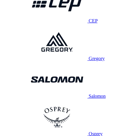
CEP
Gregory
Salomon
Osprey