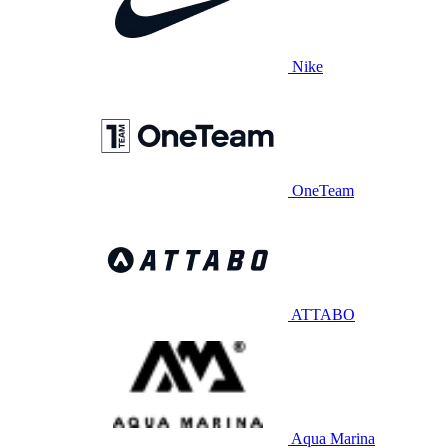
Nike
OneTeam
ATTABO
Aqua Marina