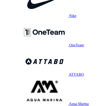
Nike
OneTeam
ATTABO
Aqua Marina