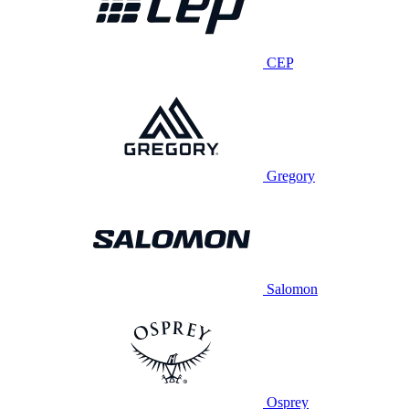
CEP
Gregory
Salomon
Osprey