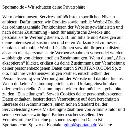
Sportano.de - Wir schützen deine Privatsphäre
Wir möchten unsere Services auf höchstem sportlichen Niveau
anbieten. Dafür nutzen wir Cookies sowie mobile Werbe-IDs, die
das ordnungsgemäße Funktionieren der Website gewährleisten und
nach deiner Zustimmung - auch für analytische Zwecke und
personalisierte Werbung dienen, z. B. um Inhalte und Anzeigen auf
deine Interessen abzustimmen und deren Wirksamkeit zu messen.
Cookies und mobile Werbe-IDs können sowohl für personalisierte
als auch nicht-personalisierte Werbemaßnahmen verwendet werden
– abhängig von deinen erteilten Zustimmungen. Wenn du auf „Alles
akzeptieren“ klickst, erklärst du deine Zustimmung zur Verarbeitung
deiner personenbezogenen Daten durch SPORTANO.COM Sp. z
o.o. und ihre vertrauenswürdigen Partner, einschließlich der
Personalisierung von Werbung auf der Website und darüber hinaus.
Wenn du keine Zustimmung erteilen, den Umfang einschränken
oder bereits erteilte Zustimmungen widerrufen möchtest, gehe bitte
zu den „Einstellungen“. Soweit Cookies deine personenbezogenen
Daten enthalten, basiert deren Verarbeitung auf dem berechtigten
Interesse des Administrators, einen hohen Standard bei der
Serviceleistung sowie Marketingmaßnahmen von Administrator und
seinen vertrauenswürdigen Partnern sicherzustellen. Der
Verantwortliche für deine personenbezogenen Daten ist
Sportano.com Sp. z o.o. Kontakt:
gdpr@sportano.de
Weitere