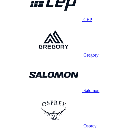
CEP
Gregory
Salomon
Osprey