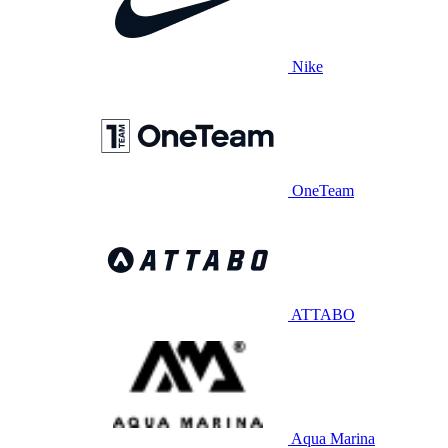
Nike
OneTeam
ATTABO
Aqua Marina