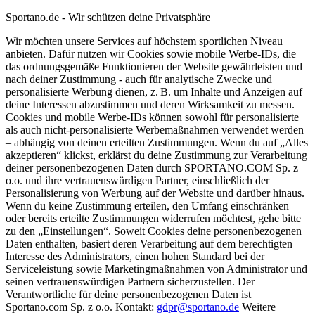
Sportano.de - Wir schützen deine Privatsphäre
Wir möchten unsere Services auf höchstem sportlichen Niveau
anbieten. Dafür nutzen wir Cookies sowie mobile Werbe-IDs, die
das ordnungsgemäße Funktionieren der Website gewährleisten und
nach deiner Zustimmung - auch für analytische Zwecke und
personalisierte Werbung dienen, z. B. um Inhalte und Anzeigen auf
deine Interessen abzustimmen und deren Wirksamkeit zu messen.
Cookies und mobile Werbe-IDs können sowohl für personalisierte
als auch nicht-personalisierte Werbemaßnahmen verwendet werden
– abhängig von deinen erteilten Zustimmungen. Wenn du auf „Alles
akzeptieren“ klickst, erklärst du deine Zustimmung zur Verarbeitung
deiner personenbezogenen Daten durch SPORTANO.COM Sp. z
o.o. und ihre vertrauenswürdigen Partner, einschließlich der
Personalisierung von Werbung auf der Website und darüber hinaus.
Wenn du keine Zustimmung erteilen, den Umfang einschränken
oder bereits erteilte Zustimmungen widerrufen möchtest, gehe bitte
zu den „Einstellungen“. Soweit Cookies deine personenbezogenen
Daten enthalten, basiert deren Verarbeitung auf dem berechtigten
Interesse des Administrators, einen hohen Standard bei der
Serviceleistung sowie Marketingmaßnahmen von Administrator und
seinen vertrauenswürdigen Partnern sicherzustellen. Der
Verantwortliche für deine personenbezogenen Daten ist
Sportano.com Sp. z o.o. Kontakt:
gdpr@sportano.de
Weitere