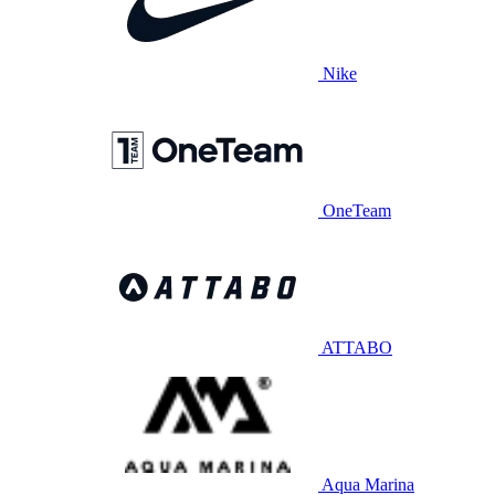
Nike
OneTeam
ATTABO
Aqua Marina