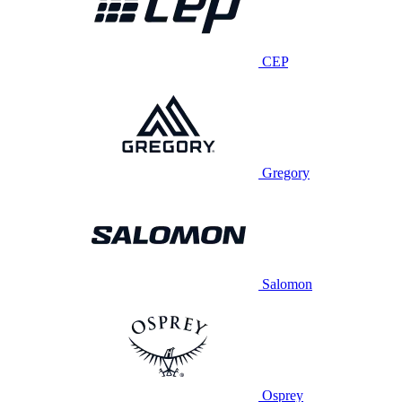
CEP
Gregory
Salomon
Osprey