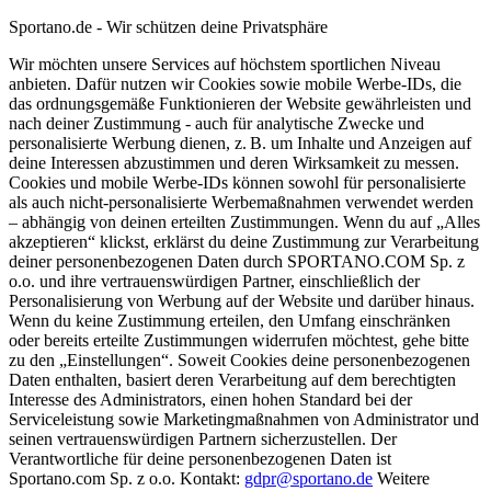
Sportano.de - Wir schützen deine Privatsphäre
Wir möchten unsere Services auf höchstem sportlichen Niveau
anbieten. Dafür nutzen wir Cookies sowie mobile Werbe-IDs, die
das ordnungsgemäße Funktionieren der Website gewährleisten und
nach deiner Zustimmung - auch für analytische Zwecke und
personalisierte Werbung dienen, z. B. um Inhalte und Anzeigen auf
deine Interessen abzustimmen und deren Wirksamkeit zu messen.
Cookies und mobile Werbe-IDs können sowohl für personalisierte
als auch nicht-personalisierte Werbemaßnahmen verwendet werden
– abhängig von deinen erteilten Zustimmungen. Wenn du auf „Alles
akzeptieren“ klickst, erklärst du deine Zustimmung zur Verarbeitung
deiner personenbezogenen Daten durch SPORTANO.COM Sp. z
o.o. und ihre vertrauenswürdigen Partner, einschließlich der
Personalisierung von Werbung auf der Website und darüber hinaus.
Wenn du keine Zustimmung erteilen, den Umfang einschränken
oder bereits erteilte Zustimmungen widerrufen möchtest, gehe bitte
zu den „Einstellungen“. Soweit Cookies deine personenbezogenen
Daten enthalten, basiert deren Verarbeitung auf dem berechtigten
Interesse des Administrators, einen hohen Standard bei der
Serviceleistung sowie Marketingmaßnahmen von Administrator und
seinen vertrauenswürdigen Partnern sicherzustellen. Der
Verantwortliche für deine personenbezogenen Daten ist
Sportano.com Sp. z o.o. Kontakt:
gdpr@sportano.de
Weitere