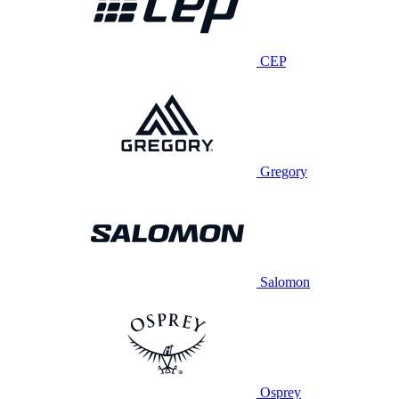
CEP
Gregory
Salomon
Osprey