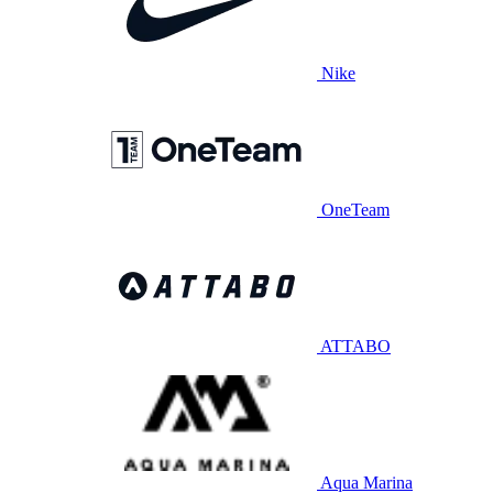
Nike
OneTeam
ATTABO
Aqua Marina