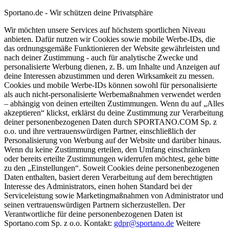
Sportano.de - Wir schützen deine Privatsphäre
Wir möchten unsere Services auf höchstem sportlichen Niveau
anbieten. Dafür nutzen wir Cookies sowie mobile Werbe-IDs, die
das ordnungsgemäße Funktionieren der Website gewährleisten und
nach deiner Zustimmung - auch für analytische Zwecke und
personalisierte Werbung dienen, z. B. um Inhalte und Anzeigen auf
deine Interessen abzustimmen und deren Wirksamkeit zu messen.
Cookies und mobile Werbe-IDs können sowohl für personalisierte
als auch nicht-personalisierte Werbemaßnahmen verwendet werden
– abhängig von deinen erteilten Zustimmungen. Wenn du auf „Alles
akzeptieren“ klickst, erklärst du deine Zustimmung zur Verarbeitung
deiner personenbezogenen Daten durch SPORTANO.COM Sp. z
o.o. und ihre vertrauenswürdigen Partner, einschließlich der
Personalisierung von Werbung auf der Website und darüber hinaus.
Wenn du keine Zustimmung erteilen, den Umfang einschränken
oder bereits erteilte Zustimmungen widerrufen möchtest, gehe bitte
zu den „Einstellungen“. Soweit Cookies deine personenbezogenen
Daten enthalten, basiert deren Verarbeitung auf dem berechtigten
Interesse des Administrators, einen hohen Standard bei der
Serviceleistung sowie Marketingmaßnahmen von Administrator und
seinen vertrauenswürdigen Partnern sicherzustellen. Der
Verantwortliche für deine personenbezogenen Daten ist
Sportano.com Sp. z o.o. Kontakt:
gdpr@sportano.de
Weitere