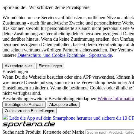
Sportano.de - Wir schützen deine Privatsphäre
Wir möchten unsere Services auf höchstem sportlichen Niveau anbie
Zustimmung - auch für analytische Zwecke und personalisierte Werb
IDs können sowohl für personalisierte als auch nicht-personalisiert
deine Zustimmung zur Verarbeitung deiner personenbezogenen Daten
und darüber hinaus. Wenn du keine Zustimmung erteilen, den Umfang 
personenbezogenen Daten enthalten, basiert deren Verarbeitung auf 
und seinen vertrauenswürdigen Partnern sicherzustellen. Der Verantw
unserer
Datenschutz- und Cookie-Richtlinie - Sportano.de
.
Akzeptiere alles
Einstellungen
Einstellungen
Wenn Du die Webseite besuchst oder eine APP verwendest, können In
wie unsere Dienste nutzen, kann man die Verwendung bestimmter Arte
Einstellungen zu ändern. Wenn die bestimmte Cookies oder ähnliche T
nicht verfügbar sind.
Beschreibung erweitern
Beschreibung einklappen
Weitere Informatio
Bestätige die Auswahl
Akzeptiere alles
Zurück zu den Einstellungen
Lade die App auf dein Smartphone herunter und sichere dir 10 € R
Suche nach Produkt, Kategorie oder Marke