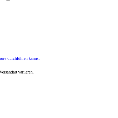
oure durchführen kannst
.
ersandart variieren.