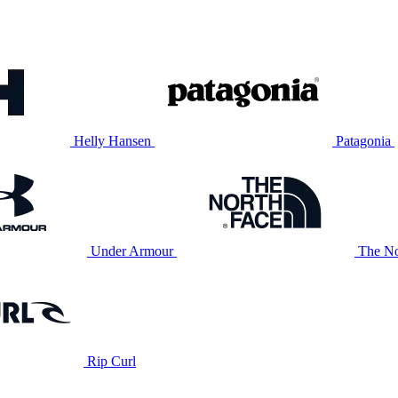
Helly Hansen
Patagonia
Under Armour
The No
Rip Curl