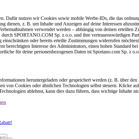
ten. Dafür nutzen wir Cookies sowie mobile Werbe-IDs, die das ordnun
ung dienen, z. B. um Inhalte und Anzeigen auf deine Interessen abzu
e Werbemaßnahmen verwendet werden – abhängig von deinen erteilten Zu
 durch SPORTANO.COM Sp. z o.o. und ihre vertrauenswürdigen Partner
einschränken oder bereits erteilte Zustimmungen widerrufen möchtest,
dem berechtigten Interesse des Administrators, einen hohen Standard b
ortliche für deine personenbezogenen Daten ist Sportano.com Sp. z o.
formationen heruntergeladen oder gespeichert werden (z. B. über den
n von Cookies oder ähnlichen Technologien selbst steuern. Klicke auf 
echnologien ablehnst, kann dies dazu führen, dass wichtige Inhalte n
nen
abatt!