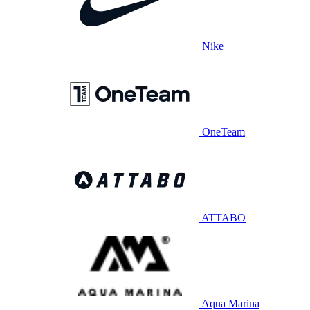
Nike
OneTeam
ATTABO
Aqua Marina