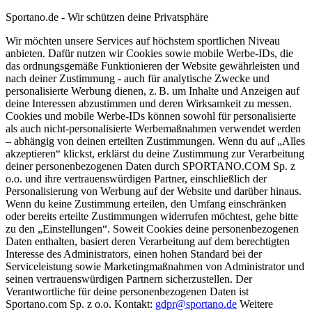
Sportano.de - Wir schützen deine Privatsphäre
Wir möchten unsere Services auf höchstem sportlichen Niveau
anbieten. Dafür nutzen wir Cookies sowie mobile Werbe-IDs, die
das ordnungsgemäße Funktionieren der Website gewährleisten und
nach deiner Zustimmung - auch für analytische Zwecke und
personalisierte Werbung dienen, z. B. um Inhalte und Anzeigen auf
deine Interessen abzustimmen und deren Wirksamkeit zu messen.
Cookies und mobile Werbe-IDs können sowohl für personalisierte
als auch nicht-personalisierte Werbemaßnahmen verwendet werden
– abhängig von deinen erteilten Zustimmungen. Wenn du auf „Alles
akzeptieren“ klickst, erklärst du deine Zustimmung zur Verarbeitung
deiner personenbezogenen Daten durch SPORTANO.COM Sp. z
o.o. und ihre vertrauenswürdigen Partner, einschließlich der
Personalisierung von Werbung auf der Website und darüber hinaus.
Wenn du keine Zustimmung erteilen, den Umfang einschränken
oder bereits erteilte Zustimmungen widerrufen möchtest, gehe bitte
zu den „Einstellungen“. Soweit Cookies deine personenbezogenen
Daten enthalten, basiert deren Verarbeitung auf dem berechtigten
Interesse des Administrators, einen hohen Standard bei der
Serviceleistung sowie Marketingmaßnahmen von Administrator und
seinen vertrauenswürdigen Partnern sicherzustellen. Der
Verantwortliche für deine personenbezogenen Daten ist
Sportano.com Sp. z o.o. Kontakt:
gdpr@sportano.de
Weitere