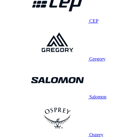
CEP
Gregory
Salomon
Osprey