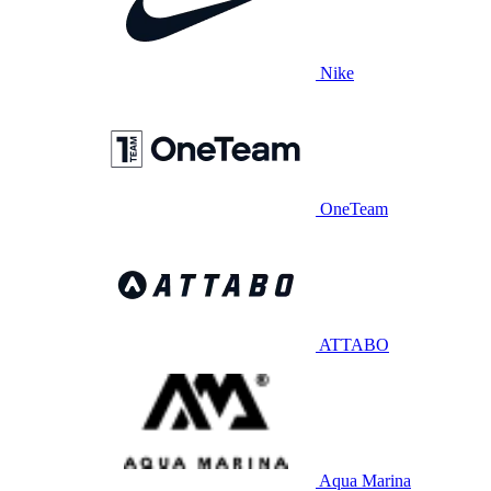
Nike
OneTeam
ATTABO
Aqua Marina