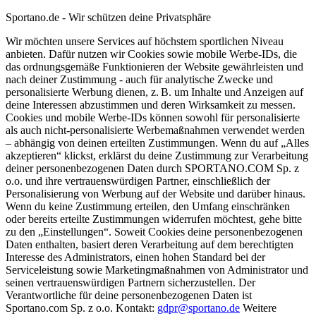
Sportano.de - Wir schützen deine Privatsphäre
Wir möchten unsere Services auf höchstem sportlichen Niveau
anbieten. Dafür nutzen wir Cookies sowie mobile Werbe-IDs, die
das ordnungsgemäße Funktionieren der Website gewährleisten und
nach deiner Zustimmung - auch für analytische Zwecke und
personalisierte Werbung dienen, z. B. um Inhalte und Anzeigen auf
deine Interessen abzustimmen und deren Wirksamkeit zu messen.
Cookies und mobile Werbe-IDs können sowohl für personalisierte
als auch nicht-personalisierte Werbemaßnahmen verwendet werden
– abhängig von deinen erteilten Zustimmungen. Wenn du auf „Alles
akzeptieren“ klickst, erklärst du deine Zustimmung zur Verarbeitung
deiner personenbezogenen Daten durch SPORTANO.COM Sp. z
o.o. und ihre vertrauenswürdigen Partner, einschließlich der
Personalisierung von Werbung auf der Website und darüber hinaus.
Wenn du keine Zustimmung erteilen, den Umfang einschränken
oder bereits erteilte Zustimmungen widerrufen möchtest, gehe bitte
zu den „Einstellungen“. Soweit Cookies deine personenbezogenen
Daten enthalten, basiert deren Verarbeitung auf dem berechtigten
Interesse des Administrators, einen hohen Standard bei der
Serviceleistung sowie Marketingmaßnahmen von Administrator und
seinen vertrauenswürdigen Partnern sicherzustellen. Der
Verantwortliche für deine personenbezogenen Daten ist
Sportano.com Sp. z o.o. Kontakt:
gdpr@sportano.de
Weitere