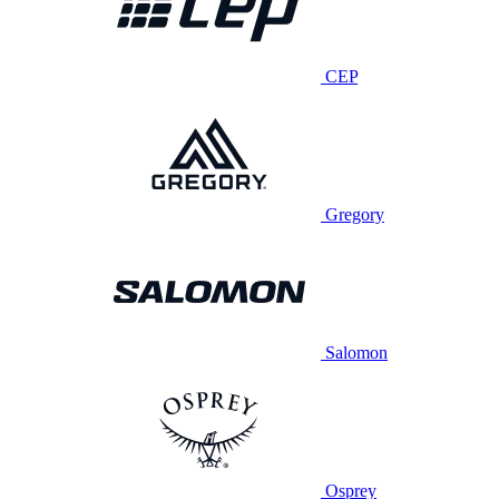
CEP
Gregory
Salomon
Osprey