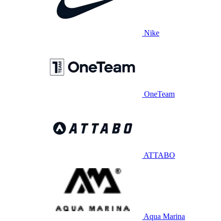
Nike
OneTeam
ATTABO
Aqua Marina