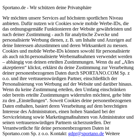
Sportano.de - Wir schützen deine Privatsphäre
Wir möchten unsere Services auf höchstem sportlichen Niveau
anbieten. Dafür nutzen wir Cookies sowie mobile Werbe-IDs, die
das ordnungsgemäße Funktionieren der Website gewährleisten und
nach deiner Zustimmung - auch für analytische Zwecke und
personalisierte Werbung dienen, z. B. um Inhalte und Anzeigen auf
deine Interessen abzustimmen und deren Wirksamkeit zu messen.
Cookies und mobile Werbe-IDs können sowohl für personalisierte
als auch nicht-personalisierte Werbemaßnahmen verwendet werden
– abhängig von deinen erteilten Zustimmungen. Wenn du auf „Alles
akzeptieren“ klickst, erklärst du deine Zustimmung zur Verarbeitung
deiner personenbezogenen Daten durch SPORTANO.COM Sp. z
o.o. und ihre vertrauenswürdigen Partner, einschließlich der
Personalisierung von Werbung auf der Website und darüber hinaus.
Wenn du keine Zustimmung erteilen, den Umfang einschränken
oder bereits erteilte Zustimmungen widerrufen möchtest, gehe bitte
zu den „Einstellungen“. Soweit Cookies deine personenbezogenen
Daten enthalten, basiert deren Verarbeitung auf dem berechtigten
Interesse des Administrators, einen hohen Standard bei der
Serviceleistung sowie Marketingmaßnahmen von Administrator und
seinen vertrauenswürdigen Partnern sicherzustellen. Der
Verantwortliche für deine personenbezogenen Daten ist
Sportano.com Sp. z o.o. Kontakt:
gdpr@sportano.de
Weitere