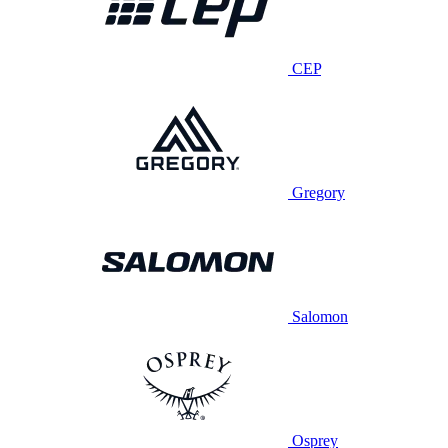
CEP
Gregory
Salomon
Osprey