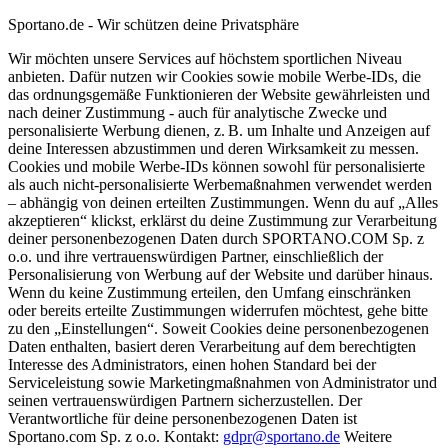
Sportano.de - Wir schützen deine Privatsphäre
Wir möchten unsere Services auf höchstem sportlichen Niveau
anbieten. Dafür nutzen wir Cookies sowie mobile Werbe-IDs, die
das ordnungsgemäße Funktionieren der Website gewährleisten und
nach deiner Zustimmung - auch für analytische Zwecke und
personalisierte Werbung dienen, z. B. um Inhalte und Anzeigen auf
deine Interessen abzustimmen und deren Wirksamkeit zu messen.
Cookies und mobile Werbe-IDs können sowohl für personalisierte
als auch nicht-personalisierte Werbemaßnahmen verwendet werden
– abhängig von deinen erteilten Zustimmungen. Wenn du auf „Alles
akzeptieren“ klickst, erklärst du deine Zustimmung zur Verarbeitung
deiner personenbezogenen Daten durch SPORTANO.COM Sp. z
o.o. und ihre vertrauenswürdigen Partner, einschließlich der
Personalisierung von Werbung auf der Website und darüber hinaus.
Wenn du keine Zustimmung erteilen, den Umfang einschränken
oder bereits erteilte Zustimmungen widerrufen möchtest, gehe bitte
zu den „Einstellungen“. Soweit Cookies deine personenbezogenen
Daten enthalten, basiert deren Verarbeitung auf dem berechtigten
Interesse des Administrators, einen hohen Standard bei der
Serviceleistung sowie Marketingmaßnahmen von Administrator und
seinen vertrauenswürdigen Partnern sicherzustellen. Der
Verantwortliche für deine personenbezogenen Daten ist
Sportano.com Sp. z o.o. Kontakt:
gdpr@sportano.de
Weitere