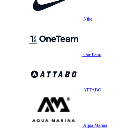
Nike
OneTeam
ATTABO
Aqua Marina