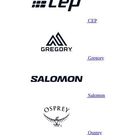
CEP
Gregory
Salomon
Osprey