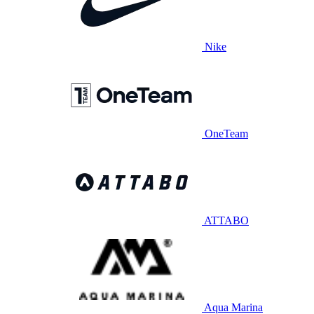
Nike
OneTeam
ATTABO
Aqua Marina