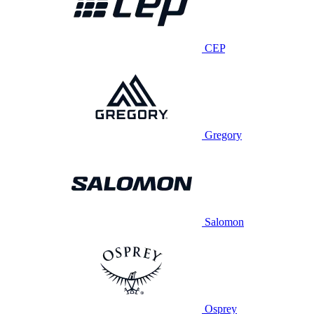
CEP
Gregory
Salomon
Osprey