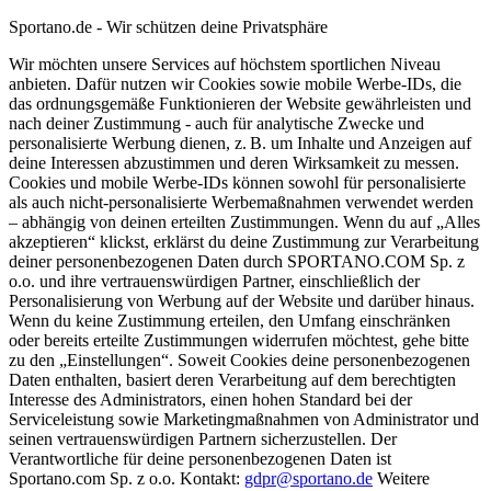
Sportano.de - Wir schützen deine Privatsphäre
Wir möchten unsere Services auf höchstem sportlichen Niveau
anbieten. Dafür nutzen wir Cookies sowie mobile Werbe-IDs, die
das ordnungsgemäße Funktionieren der Website gewährleisten und
nach deiner Zustimmung - auch für analytische Zwecke und
personalisierte Werbung dienen, z. B. um Inhalte und Anzeigen auf
deine Interessen abzustimmen und deren Wirksamkeit zu messen.
Cookies und mobile Werbe-IDs können sowohl für personalisierte
als auch nicht-personalisierte Werbemaßnahmen verwendet werden
– abhängig von deinen erteilten Zustimmungen. Wenn du auf „Alles
akzeptieren“ klickst, erklärst du deine Zustimmung zur Verarbeitung
deiner personenbezogenen Daten durch SPORTANO.COM Sp. z
o.o. und ihre vertrauenswürdigen Partner, einschließlich der
Personalisierung von Werbung auf der Website und darüber hinaus.
Wenn du keine Zustimmung erteilen, den Umfang einschränken
oder bereits erteilte Zustimmungen widerrufen möchtest, gehe bitte
zu den „Einstellungen“. Soweit Cookies deine personenbezogenen
Daten enthalten, basiert deren Verarbeitung auf dem berechtigten
Interesse des Administrators, einen hohen Standard bei der
Serviceleistung sowie Marketingmaßnahmen von Administrator und
seinen vertrauenswürdigen Partnern sicherzustellen. Der
Verantwortliche für deine personenbezogenen Daten ist
Sportano.com Sp. z o.o. Kontakt:
gdpr@sportano.de
Weitere