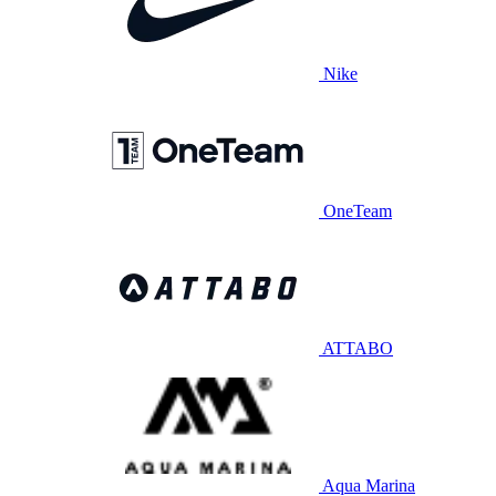
Nike
OneTeam
ATTABO
Aqua Marina