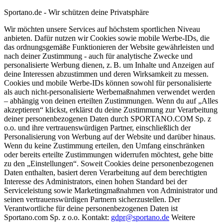
Sportano.de - Wir schützen deine Privatsphäre
Wir möchten unsere Services auf höchstem sportlichen Niveau
anbieten. Dafür nutzen wir Cookies sowie mobile Werbe-IDs, die
das ordnungsgemäße Funktionieren der Website gewährleisten und
nach deiner Zustimmung - auch für analytische Zwecke und
personalisierte Werbung dienen, z. B. um Inhalte und Anzeigen auf
deine Interessen abzustimmen und deren Wirksamkeit zu messen.
Cookies und mobile Werbe-IDs können sowohl für personalisierte
als auch nicht-personalisierte Werbemaßnahmen verwendet werden
– abhängig von deinen erteilten Zustimmungen. Wenn du auf „Alles
akzeptieren“ klickst, erklärst du deine Zustimmung zur Verarbeitung
deiner personenbezogenen Daten durch SPORTANO.COM Sp. z
o.o. und ihre vertrauenswürdigen Partner, einschließlich der
Personalisierung von Werbung auf der Website und darüber hinaus.
Wenn du keine Zustimmung erteilen, den Umfang einschränken
oder bereits erteilte Zustimmungen widerrufen möchtest, gehe bitte
zu den „Einstellungen“. Soweit Cookies deine personenbezogenen
Daten enthalten, basiert deren Verarbeitung auf dem berechtigten
Interesse des Administrators, einen hohen Standard bei der
Serviceleistung sowie Marketingmaßnahmen von Administrator und
seinen vertrauenswürdigen Partnern sicherzustellen. Der
Verantwortliche für deine personenbezogenen Daten ist
Sportano.com Sp. z o.o. Kontakt:
gdpr@sportano.de
Weitere