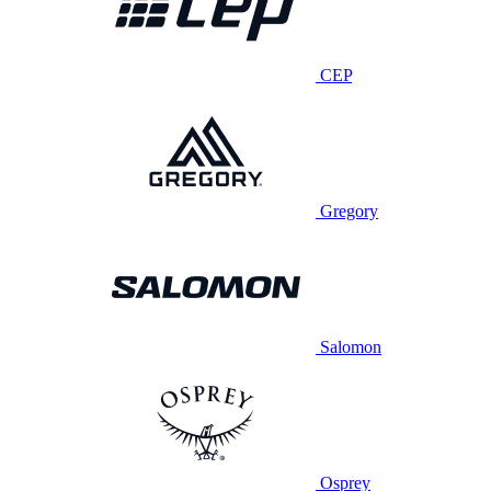
CEP
Gregory
Salomon
Osprey