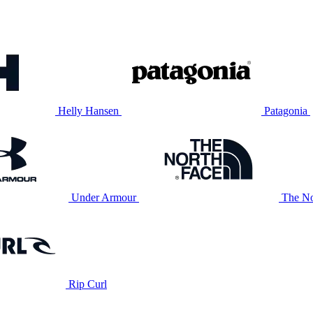
Helly Hansen
Patagonia
Under Armour
The No
Rip Curl