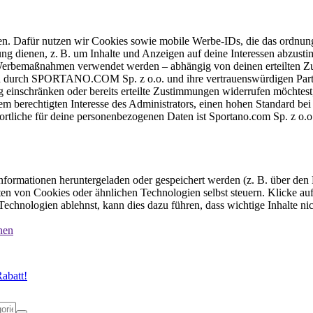
ten. Dafür nutzen wir Cookies sowie mobile Werbe-IDs, die das ordnun
ung dienen, z. B. um Inhalte und Anzeigen auf deine Interessen abzu
e Werbemaßnahmen verwendet werden – abhängig von deinen erteilten Zu
 durch SPORTANO.COM Sp. z o.o. und ihre vertrauenswürdigen Partner
einschränken oder bereits erteilte Zustimmungen widerrufen möchtest,
dem berechtigten Interesse des Administrators, einen hohen Standard b
ortliche für deine personenbezogenen Daten ist Sportano.com Sp. z o.
formationen heruntergeladen oder gespeichert werden (z. B. über den
n von Cookies oder ähnlichen Technologien selbst steuern. Klicke auf 
echnologien ablehnst, kann dies dazu führen, dass wichtige Inhalte n
nen
abatt!