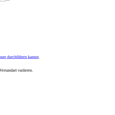
oure durchführen kannst
.
ersandart variieren.