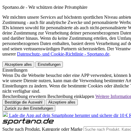
Sportano.de - Wir schützen deine Privatsphäre
Wir möchten unsere Services auf höchstem sportlichen Niveau anbie
Zustimmung - auch für analytische Zwecke und personalisierte Werb
IDs können sowohl für personalisierte als auch nicht-personalisiert
deine Zustimmung zur Verarbeitung deiner personenbezogenen Daten
und darüber hinaus. Wenn du keine Zustimmung erteilen, den Umfang 
personenbezogenen Daten enthalten, basiert deren Verarbeitung auf 
und seinen vertrauenswürdigen Partnern sicherzustellen. Der Verantw
unserer
Datenschutz- und Cookie-Richtlinie - Sportano.de
.
Akzeptiere alles
Einstellungen
Einstellungen
Wenn Du die Webseite besuchst oder eine APP verwendest, können In
wie unsere Dienste nutzen, kann man die Verwendung bestimmter Arte
Einstellungen zu ändern. Wenn die bestimmte Cookies oder ähnliche T
nicht verfügbar sind.
Beschreibung erweitern
Beschreibung einklappen
Weitere Informatio
Bestätige die Auswahl
Akzeptiere alles
Zurück zu den Einstellungen
Lade die App auf dein Smartphone herunter und sichere dir 10 € R
Suche nach Produkt, Kategorie oder Marke