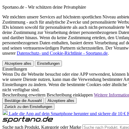
Sportano.de - Wir schützen deine Privatsphäre
Wir möchten unsere Services auf höchstem sportlichen Niveau anbie
Zustimmung - auch für analytische Zwecke und personalisierte Werb
IDs können sowohl für personalisierte als auch nicht-personalisiert
deine Zustimmung zur Verarbeitung deiner personenbezogenen Daten
und darüber hinaus. Wenn du keine Zustimmung erteilen, den Umfang 
personenbezogenen Daten enthalten, basiert deren Verarbeitung auf 
und seinen vertrauenswürdigen Partnern sicherzustellen. Der Verantw
unserer
Datenschutz- und Cookie-Richtlinie - Sportano.de
.
Akzeptiere alles
Einstellungen
Einstellungen
Wenn Du die Webseite besuchst oder eine APP verwendest, können In
wie unsere Dienste nutzen, kann man die Verwendung bestimmter Arte
Einstellungen zu ändern. Wenn die bestimmte Cookies oder ähnliche T
nicht verfügbar sind.
Beschreibung erweitern
Beschreibung einklappen
Weitere Informatio
Bestätige die Auswahl
Akzeptiere alles
Zurück zu den Einstellungen
Lade die App auf dein Smartphone herunter und sichere dir 10 € R
Suche nach Produkt, Kategorie oder Marke