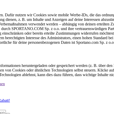
ten. Dafür nutzen wir Cookies sowie mobile Werbe-IDs, die das ordnun
ung dienen, z. B. um Inhalte und Anzeigen auf deine Interessen abzu
e Werbemaßnahmen verwendet werden – abhängig von deinen erteilten Zu
 durch SPORTANO.COM Sp. z o.o. und ihre vertrauenswürdigen Partner
einschränken oder bereits erteilte Zustimmungen widerrufen möchtest,
dem berechtigten Interesse des Administrators, einen hohen Standard b
ortliche für deine personenbezogenen Daten ist Sportano.com Sp. z o.
formationen heruntergeladen oder gespeichert werden (z. B. über den
n von Cookies oder ähnlichen Technologien selbst steuern. Klicke auf 
echnologien ablehnst, kann dies dazu führen, dass wichtige Inhalte n
nen
abatt!