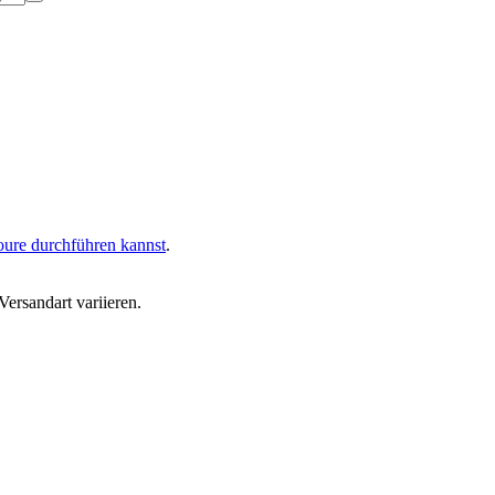
oure durchführen kannst
.
ersandart variieren.