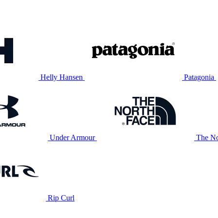
Helly Hansen
Patagonia
Under Armour
The No
Rip Curl