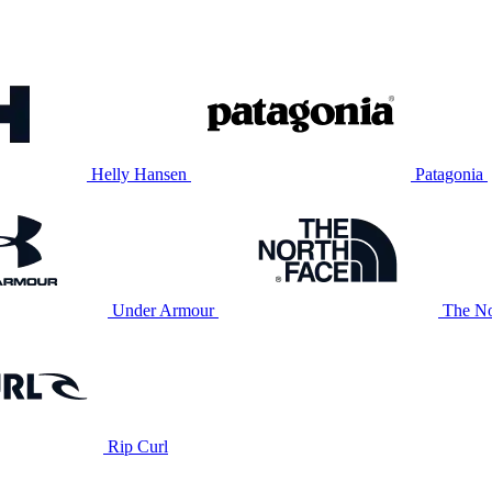
Helly Hansen
Patagonia
Under Armour
The No
Rip Curl