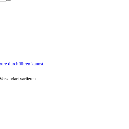
oure durchführen kannst
.
ersandart variieren.