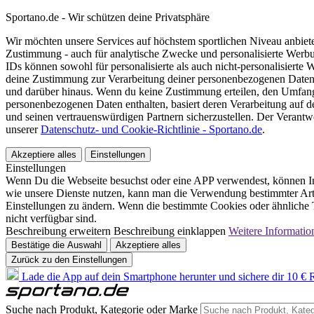
Sportano.de - Wir schützen deine Privatsphäre
Wir möchten unsere Services auf höchstem sportlichen Niveau anbie
Zustimmung - auch für analytische Zwecke und personalisierte Werb
IDs können sowohl für personalisierte als auch nicht-personalisiert
deine Zustimmung zur Verarbeitung deiner personenbezogenen Daten
und darüber hinaus. Wenn du keine Zustimmung erteilen, den Umfang 
personenbezogenen Daten enthalten, basiert deren Verarbeitung auf 
und seinen vertrauenswürdigen Partnern sicherzustellen. Der Verantw
unserer
Datenschutz- und Cookie-Richtlinie - Sportano.de
.
Akzeptiere alles
Einstellungen
Einstellungen
Wenn Du die Webseite besuchst oder eine APP verwendest, können In
wie unsere Dienste nutzen, kann man die Verwendung bestimmter Arte
Einstellungen zu ändern. Wenn die bestimmte Cookies oder ähnliche T
nicht verfügbar sind.
Beschreibung erweitern
Beschreibung einklappen
Weitere Informatio
Bestätige die Auswahl
Akzeptiere alles
Zurück zu den Einstellungen
Lade die App auf dein Smartphone herunter und sichere dir 10 € R
Suche nach Produkt, Kategorie oder Marke