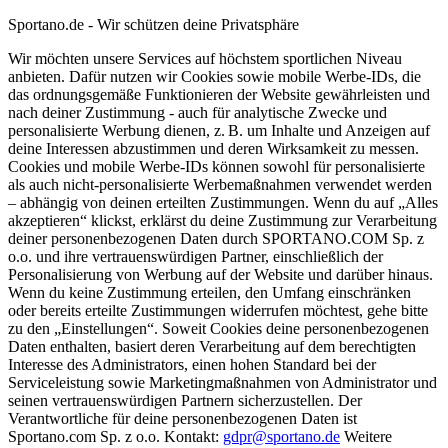
Sportano.de - Wir schützen deine Privatsphäre
Wir möchten unsere Services auf höchstem sportlichen Niveau
anbieten. Dafür nutzen wir Cookies sowie mobile Werbe-IDs, die
das ordnungsgemäße Funktionieren der Website gewährleisten und
nach deiner Zustimmung - auch für analytische Zwecke und
personalisierte Werbung dienen, z. B. um Inhalte und Anzeigen auf
deine Interessen abzustimmen und deren Wirksamkeit zu messen.
Cookies und mobile Werbe-IDs können sowohl für personalisierte
als auch nicht-personalisierte Werbemaßnahmen verwendet werden
– abhängig von deinen erteilten Zustimmungen. Wenn du auf „Alles
akzeptieren“ klickst, erklärst du deine Zustimmung zur Verarbeitung
deiner personenbezogenen Daten durch SPORTANO.COM Sp. z
o.o. und ihre vertrauenswürdigen Partner, einschließlich der
Personalisierung von Werbung auf der Website und darüber hinaus.
Wenn du keine Zustimmung erteilen, den Umfang einschränken
oder bereits erteilte Zustimmungen widerrufen möchtest, gehe bitte
zu den „Einstellungen“. Soweit Cookies deine personenbezogenen
Daten enthalten, basiert deren Verarbeitung auf dem berechtigten
Interesse des Administrators, einen hohen Standard bei der
Serviceleistung sowie Marketingmaßnahmen von Administrator und
seinen vertrauenswürdigen Partnern sicherzustellen. Der
Verantwortliche für deine personenbezogenen Daten ist
Sportano.com Sp. z o.o. Kontakt:
gdpr@sportano.de
Weitere