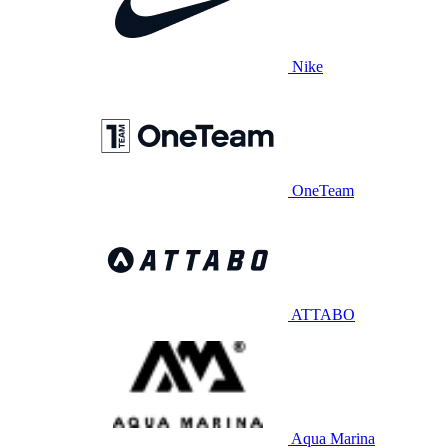
Nike
OneTeam
ATTABO
Aqua Marina