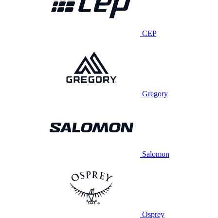
CEP
Gregory
Salomon
Osprey