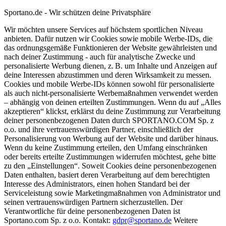
Sportano.de - Wir schützen deine Privatsphäre
Wir möchten unsere Services auf höchstem sportlichen Niveau
anbieten. Dafür nutzen wir Cookies sowie mobile Werbe-IDs, die
das ordnungsgemäße Funktionieren der Website gewährleisten und
nach deiner Zustimmung - auch für analytische Zwecke und
personalisierte Werbung dienen, z. B. um Inhalte und Anzeigen auf
deine Interessen abzustimmen und deren Wirksamkeit zu messen.
Cookies und mobile Werbe-IDs können sowohl für personalisierte
als auch nicht-personalisierte Werbemaßnahmen verwendet werden
– abhängig von deinen erteilten Zustimmungen. Wenn du auf „Alles
akzeptieren“ klickst, erklärst du deine Zustimmung zur Verarbeitung
deiner personenbezogenen Daten durch SPORTANO.COM Sp. z
o.o. und ihre vertrauenswürdigen Partner, einschließlich der
Personalisierung von Werbung auf der Website und darüber hinaus.
Wenn du keine Zustimmung erteilen, den Umfang einschränken
oder bereits erteilte Zustimmungen widerrufen möchtest, gehe bitte
zu den „Einstellungen“. Soweit Cookies deine personenbezogenen
Daten enthalten, basiert deren Verarbeitung auf dem berechtigten
Interesse des Administrators, einen hohen Standard bei der
Serviceleistung sowie Marketingmaßnahmen von Administrator und
seinen vertrauenswürdigen Partnern sicherzustellen. Der
Verantwortliche für deine personenbezogenen Daten ist
Sportano.com Sp. z o.o. Kontakt:
gdpr@sportano.de
Weitere