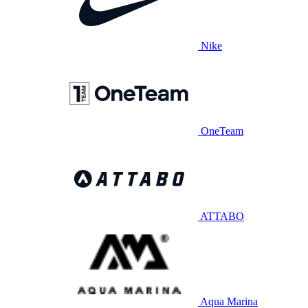
Nike
OneTeam
ATTABO
Aqua Marina