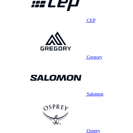
CEP
Gregory
Salomon
Osprey