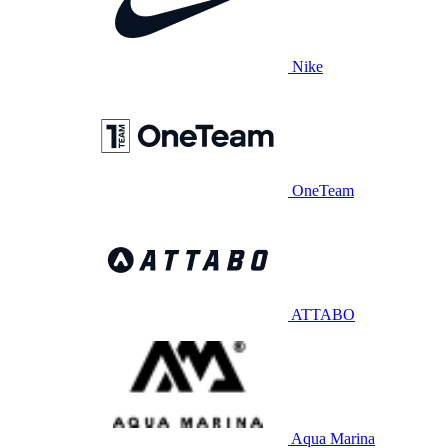
Nike
OneTeam
ATTABO
Aqua Marina