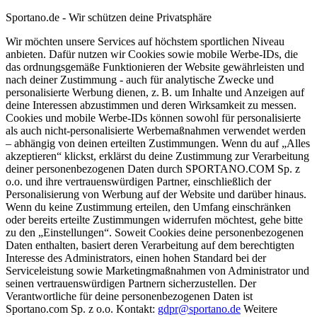
Sportano.de - Wir schützen deine Privatsphäre
Wir möchten unsere Services auf höchstem sportlichen Niveau
anbieten. Dafür nutzen wir Cookies sowie mobile Werbe-IDs, die
das ordnungsgemäße Funktionieren der Website gewährleisten und
nach deiner Zustimmung - auch für analytische Zwecke und
personalisierte Werbung dienen, z. B. um Inhalte und Anzeigen auf
deine Interessen abzustimmen und deren Wirksamkeit zu messen.
Cookies und mobile Werbe-IDs können sowohl für personalisierte
als auch nicht-personalisierte Werbemaßnahmen verwendet werden
– abhängig von deinen erteilten Zustimmungen. Wenn du auf „Alles
akzeptieren“ klickst, erklärst du deine Zustimmung zur Verarbeitung
deiner personenbezogenen Daten durch SPORTANO.COM Sp. z
o.o. und ihre vertrauenswürdigen Partner, einschließlich der
Personalisierung von Werbung auf der Website und darüber hinaus.
Wenn du keine Zustimmung erteilen, den Umfang einschränken
oder bereits erteilte Zustimmungen widerrufen möchtest, gehe bitte
zu den „Einstellungen“. Soweit Cookies deine personenbezogenen
Daten enthalten, basiert deren Verarbeitung auf dem berechtigten
Interesse des Administrators, einen hohen Standard bei der
Serviceleistung sowie Marketingmaßnahmen von Administrator und
seinen vertrauenswürdigen Partnern sicherzustellen. Der
Verantwortliche für deine personenbezogenen Daten ist
Sportano.com Sp. z o.o. Kontakt:
gdpr@sportano.de
Weitere