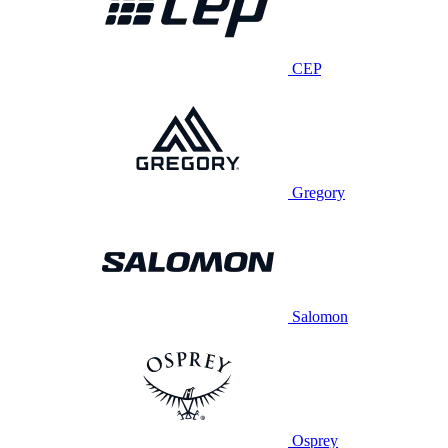
CEP
Gregory
Salomon
Osprey