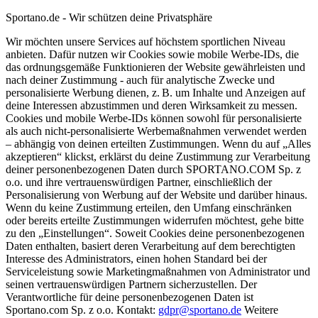
Sportano.de - Wir schützen deine Privatsphäre
Wir möchten unsere Services auf höchstem sportlichen Niveau
anbieten. Dafür nutzen wir Cookies sowie mobile Werbe-IDs, die
das ordnungsgemäße Funktionieren der Website gewährleisten und
nach deiner Zustimmung - auch für analytische Zwecke und
personalisierte Werbung dienen, z. B. um Inhalte und Anzeigen auf
deine Interessen abzustimmen und deren Wirksamkeit zu messen.
Cookies und mobile Werbe-IDs können sowohl für personalisierte
als auch nicht-personalisierte Werbemaßnahmen verwendet werden
– abhängig von deinen erteilten Zustimmungen. Wenn du auf „Alles
akzeptieren“ klickst, erklärst du deine Zustimmung zur Verarbeitung
deiner personenbezogenen Daten durch SPORTANO.COM Sp. z
o.o. und ihre vertrauenswürdigen Partner, einschließlich der
Personalisierung von Werbung auf der Website und darüber hinaus.
Wenn du keine Zustimmung erteilen, den Umfang einschränken
oder bereits erteilte Zustimmungen widerrufen möchtest, gehe bitte
zu den „Einstellungen“. Soweit Cookies deine personenbezogenen
Daten enthalten, basiert deren Verarbeitung auf dem berechtigten
Interesse des Administrators, einen hohen Standard bei der
Serviceleistung sowie Marketingmaßnahmen von Administrator und
seinen vertrauenswürdigen Partnern sicherzustellen. Der
Verantwortliche für deine personenbezogenen Daten ist
Sportano.com Sp. z o.o. Kontakt:
gdpr@sportano.de
Weitere