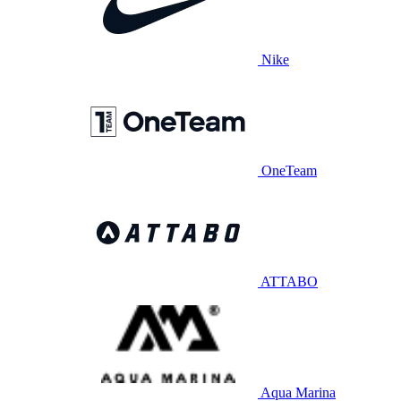
Nike
OneTeam
ATTABO
Aqua Marina