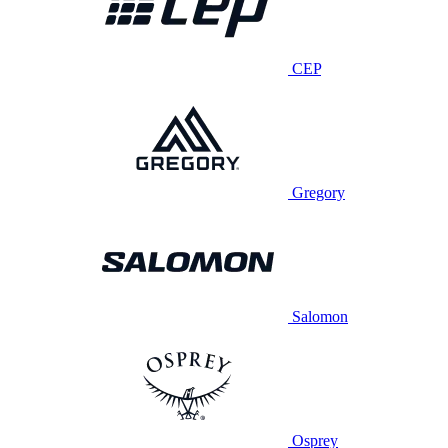
CEP
Gregory
Salomon
Osprey