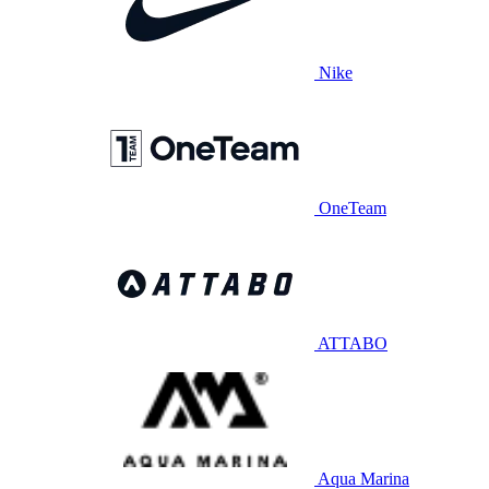
Nike
OneTeam
ATTABO
Aqua Marina