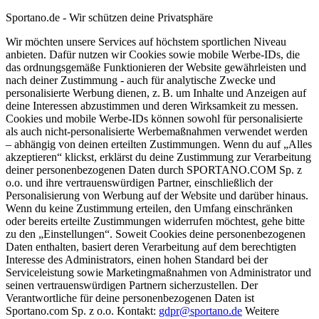
Sportano.de - Wir schützen deine Privatsphäre
Wir möchten unsere Services auf höchstem sportlichen Niveau
anbieten. Dafür nutzen wir Cookies sowie mobile Werbe-IDs, die
das ordnungsgemäße Funktionieren der Website gewährleisten und
nach deiner Zustimmung - auch für analytische Zwecke und
personalisierte Werbung dienen, z. B. um Inhalte und Anzeigen auf
deine Interessen abzustimmen und deren Wirksamkeit zu messen.
Cookies und mobile Werbe-IDs können sowohl für personalisierte
als auch nicht-personalisierte Werbemaßnahmen verwendet werden
– abhängig von deinen erteilten Zustimmungen. Wenn du auf „Alles
akzeptieren“ klickst, erklärst du deine Zustimmung zur Verarbeitung
deiner personenbezogenen Daten durch SPORTANO.COM Sp. z
o.o. und ihre vertrauenswürdigen Partner, einschließlich der
Personalisierung von Werbung auf der Website und darüber hinaus.
Wenn du keine Zustimmung erteilen, den Umfang einschränken
oder bereits erteilte Zustimmungen widerrufen möchtest, gehe bitte
zu den „Einstellungen“. Soweit Cookies deine personenbezogenen
Daten enthalten, basiert deren Verarbeitung auf dem berechtigten
Interesse des Administrators, einen hohen Standard bei der
Serviceleistung sowie Marketingmaßnahmen von Administrator und
seinen vertrauenswürdigen Partnern sicherzustellen. Der
Verantwortliche für deine personenbezogenen Daten ist
Sportano.com Sp. z o.o. Kontakt:
gdpr@sportano.de
Weitere