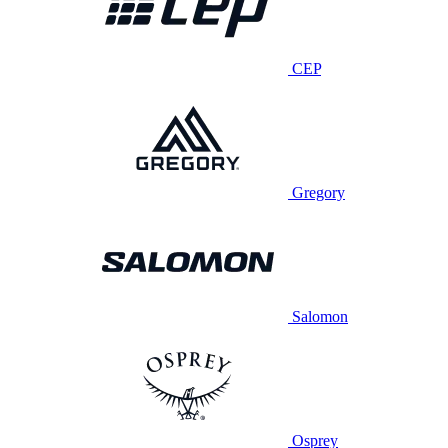
CEP
Gregory
Salomon
Osprey