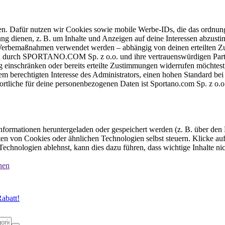
ten. Dafür nutzen wir Cookies sowie mobile Werbe-IDs, die das ordnun
ung dienen, z. B. um Inhalte und Anzeigen auf deine Interessen abzu
e Werbemaßnahmen verwendet werden – abhängig von deinen erteilten Zu
 durch SPORTANO.COM Sp. z o.o. und ihre vertrauenswürdigen Partner
einschränken oder bereits erteilte Zustimmungen widerrufen möchtest,
dem berechtigten Interesse des Administrators, einen hohen Standard b
ortliche für deine personenbezogenen Daten ist Sportano.com Sp. z o.
formationen heruntergeladen oder gespeichert werden (z. B. über den
n von Cookies oder ähnlichen Technologien selbst steuern. Klicke auf 
echnologien ablehnst, kann dies dazu führen, dass wichtige Inhalte n
nen
abatt!