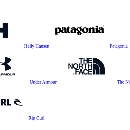
Helly Hansen
Patagonia
Under Armour
The No
Rip Curl