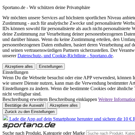
Sportano.de - Wir schützen deine Privatsphäre
Wir möchten unsere Services auf höchstem sportlichen Niveau anbie
Zustimmung - auch für analytische Zwecke und personalisierte Werb
IDs können sowohl für personalisierte als auch nicht-personalisiert
deine Zustimmung zur Verarbeitung deiner personenbezogenen Daten
und darüber hinaus. Wenn du keine Zustimmung erteilen, den Umfang 
personenbezogenen Daten enthalten, basiert deren Verarbeitung auf 
und seinen vertrauenswürdigen Partnern sicherzustellen. Der Verantw
unserer
Datenschutz- und Cookie-Richtlinie - Sportano.de
.
Akzeptiere alles
Einstellungen
Einstellungen
Wenn Du die Webseite besuchst oder eine APP verwendest, können In
wie unsere Dienste nutzen, kann man die Verwendung bestimmter Arte
Einstellungen zu ändern. Wenn die bestimmte Cookies oder ähnliche T
nicht verfügbar sind.
Beschreibung erweitern
Beschreibung einklappen
Weitere Informatio
Bestätige die Auswahl
Akzeptiere alles
Zurück zu den Einstellungen
Lade die App auf dein Smartphone herunter und sichere dir 10 € R
Suche nach Produkt, Kategorie oder Marke