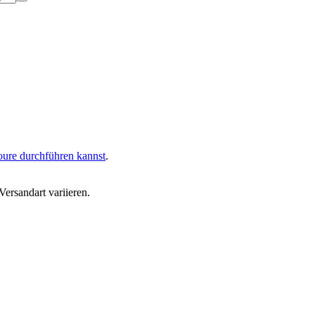
oure durchführen kannst
.
ersandart variieren.