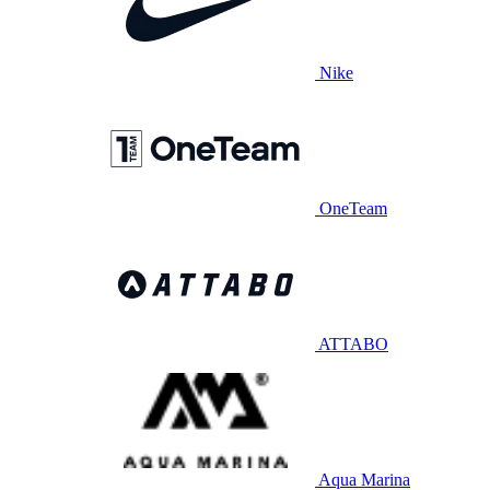
Nike
OneTeam
ATTABO
Aqua Marina