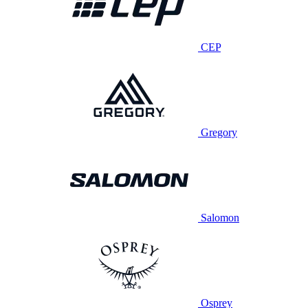
CEP
Gregory
Salomon
Osprey