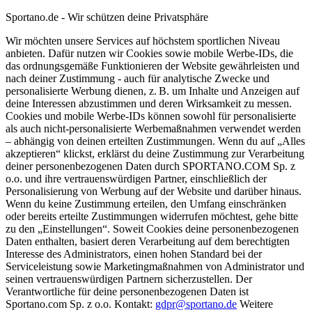
Sportano.de - Wir schützen deine Privatsphäre
Wir möchten unsere Services auf höchstem sportlichen Niveau
anbieten. Dafür nutzen wir Cookies sowie mobile Werbe-IDs, die
das ordnungsgemäße Funktionieren der Website gewährleisten und
nach deiner Zustimmung - auch für analytische Zwecke und
personalisierte Werbung dienen, z. B. um Inhalte und Anzeigen auf
deine Interessen abzustimmen und deren Wirksamkeit zu messen.
Cookies und mobile Werbe-IDs können sowohl für personalisierte
als auch nicht-personalisierte Werbemaßnahmen verwendet werden
– abhängig von deinen erteilten Zustimmungen. Wenn du auf „Alles
akzeptieren“ klickst, erklärst du deine Zustimmung zur Verarbeitung
deiner personenbezogenen Daten durch SPORTANO.COM Sp. z
o.o. und ihre vertrauenswürdigen Partner, einschließlich der
Personalisierung von Werbung auf der Website und darüber hinaus.
Wenn du keine Zustimmung erteilen, den Umfang einschränken
oder bereits erteilte Zustimmungen widerrufen möchtest, gehe bitte
zu den „Einstellungen“. Soweit Cookies deine personenbezogenen
Daten enthalten, basiert deren Verarbeitung auf dem berechtigten
Interesse des Administrators, einen hohen Standard bei der
Serviceleistung sowie Marketingmaßnahmen von Administrator und
seinen vertrauenswürdigen Partnern sicherzustellen. Der
Verantwortliche für deine personenbezogenen Daten ist
Sportano.com Sp. z o.o. Kontakt:
gdpr@sportano.de
Weitere