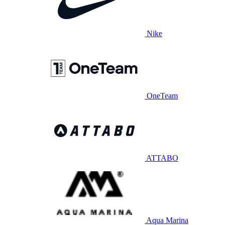
Nike
OneTeam
ATTABO
Aqua Marina