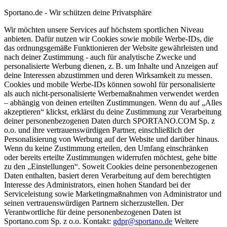
Sportano.de - Wir schützen deine Privatsphäre
Wir möchten unsere Services auf höchstem sportlichen Niveau
anbieten. Dafür nutzen wir Cookies sowie mobile Werbe-IDs, die
das ordnungsgemäße Funktionieren der Website gewährleisten und
nach deiner Zustimmung - auch für analytische Zwecke und
personalisierte Werbung dienen, z. B. um Inhalte und Anzeigen auf
deine Interessen abzustimmen und deren Wirksamkeit zu messen.
Cookies und mobile Werbe-IDs können sowohl für personalisierte
als auch nicht-personalisierte Werbemaßnahmen verwendet werden
– abhängig von deinen erteilten Zustimmungen. Wenn du auf „Alles
akzeptieren“ klickst, erklärst du deine Zustimmung zur Verarbeitung
deiner personenbezogenen Daten durch SPORTANO.COM Sp. z
o.o. und ihre vertrauenswürdigen Partner, einschließlich der
Personalisierung von Werbung auf der Website und darüber hinaus.
Wenn du keine Zustimmung erteilen, den Umfang einschränken
oder bereits erteilte Zustimmungen widerrufen möchtest, gehe bitte
zu den „Einstellungen“. Soweit Cookies deine personenbezogenen
Daten enthalten, basiert deren Verarbeitung auf dem berechtigten
Interesse des Administrators, einen hohen Standard bei der
Serviceleistung sowie Marketingmaßnahmen von Administrator und
seinen vertrauenswürdigen Partnern sicherzustellen. Der
Verantwortliche für deine personenbezogenen Daten ist
Sportano.com Sp. z o.o. Kontakt:
gdpr@sportano.de
Weitere