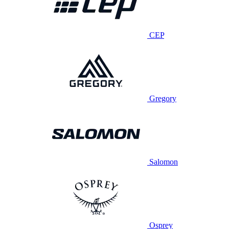
CEP
Gregory
Salomon
Osprey